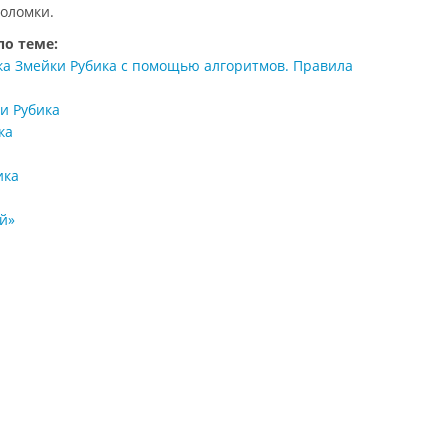
воломки.
по теме:
ка Змейки Рубика с помощью алгоритмов. Правила
и Рубика
ка
ика
й»