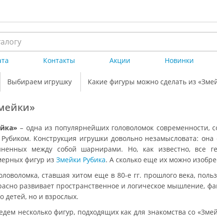
ата
Контакты
Акции
Новинки
Выбираем игрушку
Какие фигуры можно сделать из «Зме
Змейки»
йка»
– одна из популярнейших головоломок современности, с
 Рубиком. Конструкция игрушки довольно незамысловата: она 
иненных между собой шарнирами. Но, как известно, все ге
мерных фигур из
Змейки Рубика
. А сколько еще их можно изобре
головоломка, ставшая хитом еще в 80-е гг. прошлого века, по
расно развивает пространственное и логическое мышление, фан
о детей, но и взрослых.
дем несколько фигур, подходящих как для знакомства со «Змейк