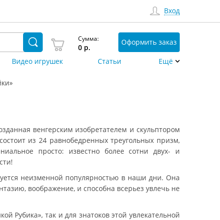
Вход
Сумма:
Оформить заказ
0
р.
Видео игрушек
Статьи
Ещё
йки»
озданная венгерским изобретателем и скульптором
состоит из 24 равнобедренных треугольных призм,
ниальное просто: известно более сотни двух- и
сти!
льзуется неизменной популярностью в наши дни. Она
тазию, воображение, и способна всерьез увлечь не
ой Рубика», так и для знатоков этой увлекательной