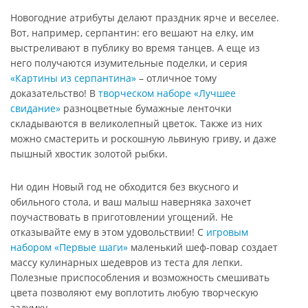
Новогодние атрибуты делают праздник ярче и веселее.
Вот, например, серпантин: его вешают на елку, им
выстреливают в публику во время танцев. А еще из
него получаются изумительные поделки, и серия
«Картины из серпантина»
– отличное тому
доказательство! В
творческом наборе «Лучшее
свидание»
разноцветные бумажные ленточки
складываются в великолепный цветок. Также из них
можно смастерить и роскошную львиную гриву, и даже
пышный хвостик золотой рыбки.
Ни один Новый год не обходится без вкусного и
обильного стола, и ваш малыш наверняка захочет
поучаствовать в приготовлении угощений. Не
отказывайте ему в этом удовольствии! С
игровым
набором «Первые шаги»
маленький шеф-повар создает
массу кулинарных шедевров из теста для лепки.
Полезные приспособления и возможность смешивать
цвета позволяют ему воплотить любую творческую
задумку.