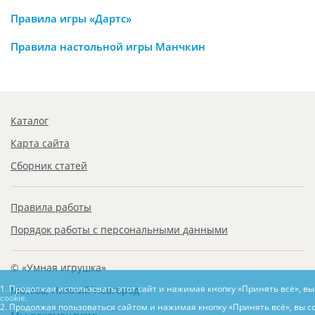
Правила игры «Дартс»
Правила настольной игры Манчкин
Каталог
Карта сайта
Сборник статей
Правила работы
Порядок работы с персональными данными
© «Умная игрушка»
1. Продолжая использовать этот сайт и нажимая кнопку «Принять всё», в
Москва, Нижний Новгород
cookie.
2. Продолжая пользоваться сайтом и нажимая кнопку «Принять всё», вы с