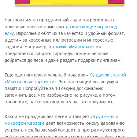
Настроиться на праздничный лад и потренировать
полезные навыки помогают
развивающие игры под
елку
. Взрослые любят их за качество и удобный формат,
а дети – за красочные иллюстрации и интересные
задания. Например, в
книжке «Малышам»
им
предлагается собрать гирлянду, помочь белочке
добраться до леса и даже раздать подарки пингвинам.
Еще один интеллектуальный подарок –
Сундучок знаний
«Мои первые картинки»
. Это настоящий вызов уму и
памяти! Попробуйте за 10 секунд досконально
запомнить все, что изображено на рисунке, а потом
проверьте, насколько хорошо у вас это получилось.
Какой же праздник без песен и танцев?
Игрушечный
микрофон Караоке
дает возможность юному дарованию
устроить незабываемый концерт, в программу которого
войдут новогодние песенки из советских мультфильмов: