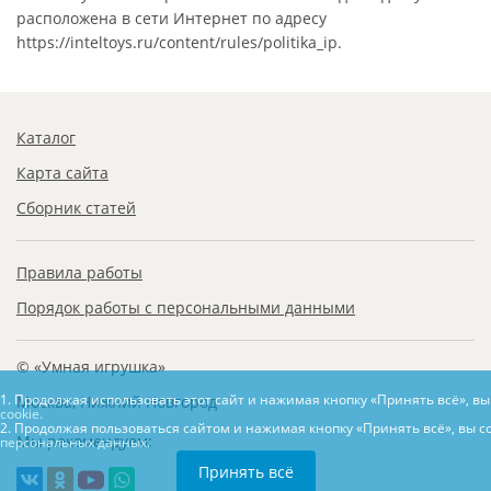
расположена в сети Интернет по адресу
https://inteltoys.ru/content/rules/politika_ip.
Каталог
Карта сайта
Сборник статей
Правила работы
Порядок работы с персональными данными
© «Умная игрушка»
1. Продолжая использовать этот сайт и нажимая кнопку «Принять всё», в
Москва, Нижний Новгород
cookie.
2. Продолжая пользоваться сайтом и нажимая кнопку «Принять всё», вы с
Мы рекомендуем:
персональных данных.
Принять всё