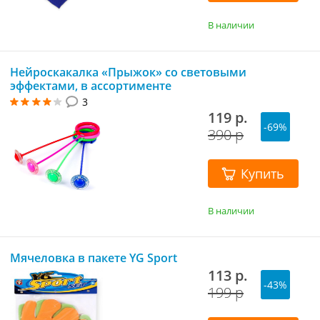
В наличии
Нейроскакалка «Прыжок» со световыми
эффектами, в ассортименте
3
119 р.
-69%
390 р
Купить
В наличии
Мячеловка в пакете YG Sport
113 р.
-43%
199 р