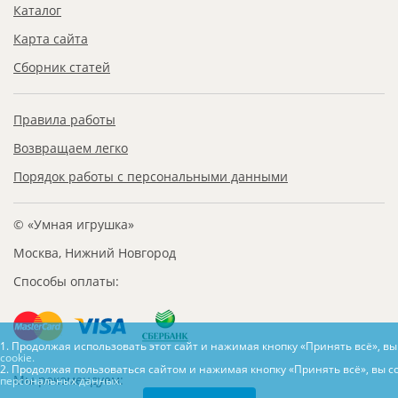
Каталог
Карта сайта
Сборник статей
Правила работы
Возвращаем легко
Порядок работы с персональными данными
© «Умная игрушка»
Москва, Нижний Новгород
Способы оплаты:
1. Продолжая использовать этот сайт и нажимая кнопку «Принять всё», в
cookie.
2. Продолжая пользоваться сайтом и нажимая кнопку «Принять всё», вы с
Мы рекомендуем:
персональных данных.