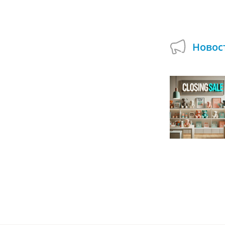
Купить на Авито
Новос
Подарок при покупке сборных деревянных
моделей в Умной Игрушке!
01.07.2024
А вы пробовали собирать деревянные
модели, которые могут двигаться и
открываться? Используйте возможность
смастерить оригинальные поделки и...