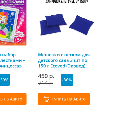
НОВИНКА
й набор
Мешочки с песком для
ЛОЛ СЮРПРАЙ
блестками –
детского сада 3 шт по
шаре Mini Mo
инцесса»,
150 г Ecoved (Эковед),
Groove L.O.L.
синие
450 р.
1 299 р.
-39%
-36%
-1
714 р
1 500 р
ь на Авито
Купить на Авито
Купить 