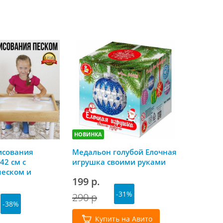
НОВИНКА
НОВИНКА
исования
Медальон голубой Елочная
Скоро Но
42 см с
игрушка своими руками
календа
песком и
199 р.
179 р.
й крышкой
-31%
290 р
-38%
Куп
Купить на Авито