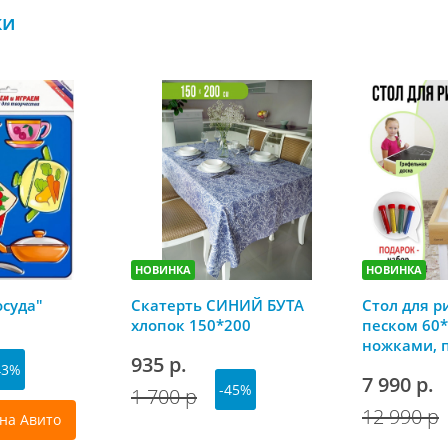
ки
НОВИНКА
НОВИНКА
осуда"
Скатерть СИНИЙ БУТА
Стол для р
хлопок 150*200
песком 60*
ножками, 
935 р.
грифельно
43%
7 990 р.
-45%
1 700 р
12 990 р
на Авито