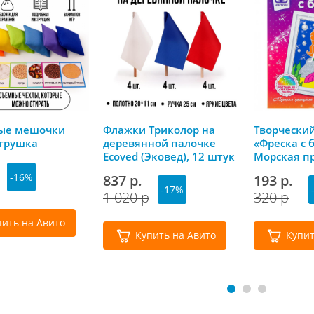
ые мешочки
Флажки Триколор на
Творчески
грушка
деревянной палочке
«Фреска с 
Ecoved (Эковед), 12 штук
Морская пр
(белый, синий, красный)
Фантазер
-16%
837 р.
193 р.
-17%
1 020 р
320 р
пить на Авито
Купить на Авито
Купит