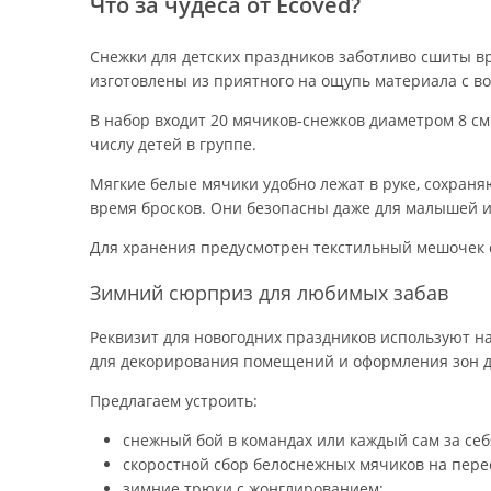
Что за чудеса от Ecoved?
Снежки для детских праздников заботливо сшиты в
изготовлены из приятного на ощупь материала с 
В набор входит 20 мячиков-снежков диаметром 8 с
числу детей в группе.
Мягкие белые мячики удобно лежат в руке, сохран
время бросков. Они безопасны даже для малышей и 
Для хранения предусмотрен текстильный мешочек 
Зимний сюрприз для любимых забав
Реквизит для новогодних праздников используют на 
для декорирования помещений и оформления зон д
Предлагаем устроить:
снежный бой в командах или каждый сам за себ
скоростной сбор белоснежных мячиков на пере
зимние трюки с жонглированием;