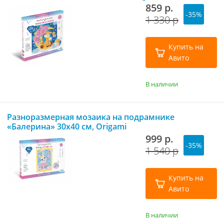
859 р.
-35%
1 330 р
Купить на
Авито
В наличии
Разноразмерная мозаика на подрамнике
«Балерина» 30х40 см, Origami
999 р.
-35%
1 540 р
Купить на
Авито
В наличии