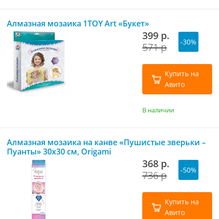
Алмазная мозаика 1TOY Art «Букет»
399 р.
-30%
571 р
Купить на
Авито
В наличии
Алмазная мозаика на канве «Пушистые зверьки –
Пуанты» 30х30 см, Origami
368 р.
-50%
736 р
Купить на
Авито