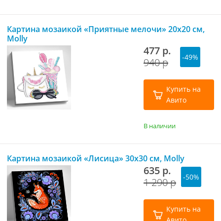
Картина мозаикой «Приятные мелочи» 20х20 см,
Molly
477 р.
-49%
940 р
Купить на
Авито
В наличии
Картина мозаикой «Лисица» 30х30 см, Molly
635 р.
-50%
1 290 р
Купить на
Авито