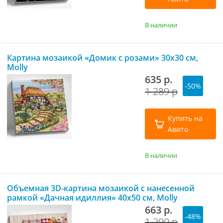
В наличии
Картина мозаикой «Домик с розами» 30х30 см,
Molly
635 р.
-50%
1 289 р
Купить на
Авито
В наличии
Объемная 3D-картина мозаикой с нанесенной
рамкой «Дачная идиллия» 40х50 см, Molly
663 р.
-48%
1 290 р