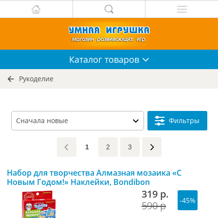
Каталог
товаров
Рукоделие
Фильтры
1
2
3
Набор для творчества Алмазная мозаика «С
Новым Годом!» Наклейки, Bondibon
319 р.
-45%
590 р