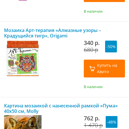
В наличии
Мозаика Арт-терапия «Алмазные узоры –
Крадущийся тигр», Origami
340 р.
-50%
680 р
Купить на
Авито
В наличии
Картина мозаикой с нанесенной рамкой «Пума»
40х50 см, Molly
762 р.
-48%
1 470 р