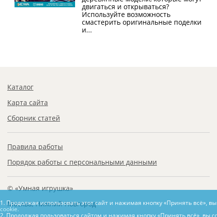
двигаться и открываться?
Используйте возможность
смастерить оригинальные поделки
и...
Каталог
Карта сайта
Сборник статей
Правила работы
Порядок работы с персональными данными
© «Умная игрушка»
1. Продолжая использовать этот сайт и нажимая кнопку «Принять всё», в
Москва, Нижний Новгород
cookie.
2. Продолжая пользоваться сайтом и нажимая кнопку «Принять всё», вы с