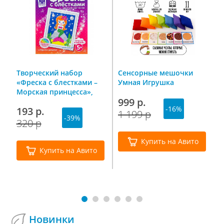
Творческий набор
Сенсорные мешочки
М
м
«Фреска с блестками –
Умная Игрушка
д
d
Морская принцесса»,
1
999 р.
Фантазер
с
-16%
193 р.
4
1 199 р
-39%
320 р
7
Купить на Авито
Купить на Авито
Новинки