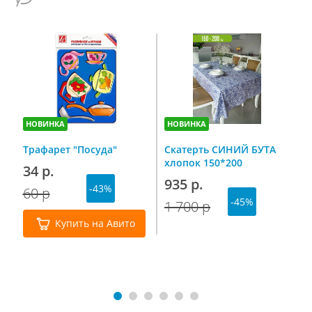
НОВИНКА
НОВИНКА
Н
Трафарет "Посуда"
Скатерть СИНИЙ БУТА
С
хлопок 150*200
п
34 р.
н
935 р.
-43%
г
60 р
7
-45%
1 700 р
1
Купить на Авито