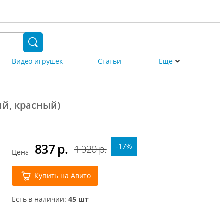
Видео игрушек
Статьи
Ещё
ий, красный)
837
р.
-17%
1 020 р.
Цена
Купить на Авито
Есть в наличии:
45 шт