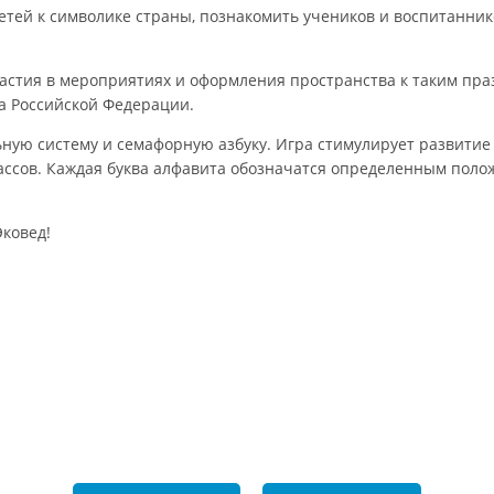
тей к символике страны, познакомить учеников и воспитаннико
частия в мероприятиях и оформления пространства к таким пра
га Российской Федерации.
ную систему и семафорную азбуку. Игра стимулирует развитие
лассов. Каждая буква алфавита обозначатся определенным поло
Эковед!