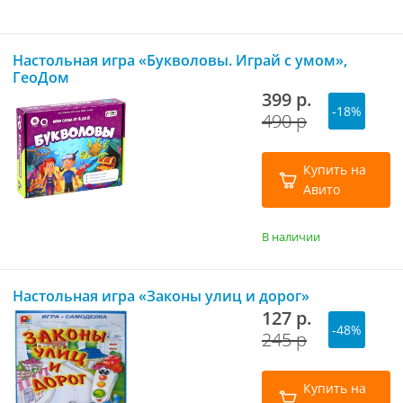
Настольная игра «Букволовы. Играй с умом»,
ГеоДом
399 р.
-18%
490 р
Купить на
Авито
В наличии
Настольная игра «Законы улиц и дорог»
127 р.
-48%
245 р
Купить на