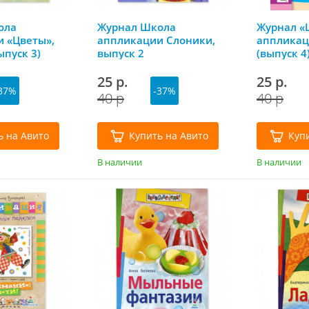
ола
Журнал Школа
Журнал «
 «Цветы»,
аппликации Слоники,
аппликац
ыпуск 3)
выпуск 2
(выпуск 4
25 р.
25 р.
37%
-37%
40 р
40 р
ь на Авито
Купить на Авито
Куп
В наличии
В наличии