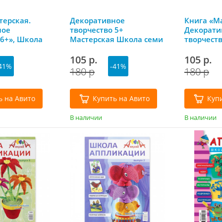
терская.
Декоративное
Книга «Ма
ное
творчество 5+
Декорати
 6+», Школа
Мастерская Школа семи
творчеств
в
гномов
семи гно
105 р.
105 р.
41%
-41%
180 р
180 р
ь на Авито
Купить на Авито
Куп
В наличии
В наличии