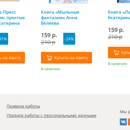
с-Пресс
Книга «Мыльные
Книга «Л
я: простые
фантазии» Анна
Екатерин
катерина
Беляева
159 р.
159 р.
210 р
31%
-24%
210 р
Куп
ь на Авито
Купить на Авито
В наличии
В наличии
Правила работы
Мы р
Порядок работы с персональными данными