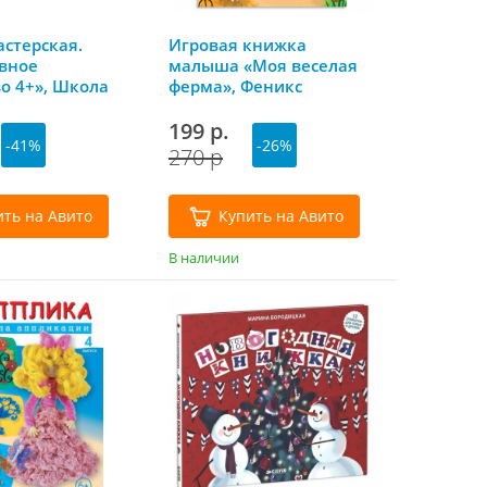
стерская.
Игровая книжка
вное
малыша «Моя веселая
о 4+», Школа
ферма», Феникс
мов
199 р.
-41%
-26%
270 р
ить на Авито
Купить на Авито
В наличии