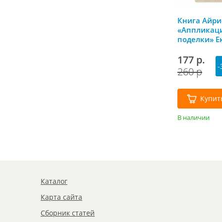
Книга Айри
«Аппликаци
поделки» Е
Румянцева
177 р.
-
260 р
Купит
В наличии
Каталог
Карта сайта
Сборник статей