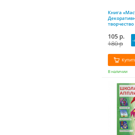
Книга «Мас
Декоратив
творчество
семи гномо
105 р.
-
180 р
Купит
В наличии