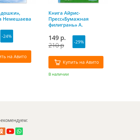
адошки»,
Книга Айрис-
а Немешаева
Пресс«Бумажная
филигрань» А.
Быстрицкая
-24%
149 р.
-29%
210 р
ить на Авито
Купить на Авито
В наличии
екомендуем: