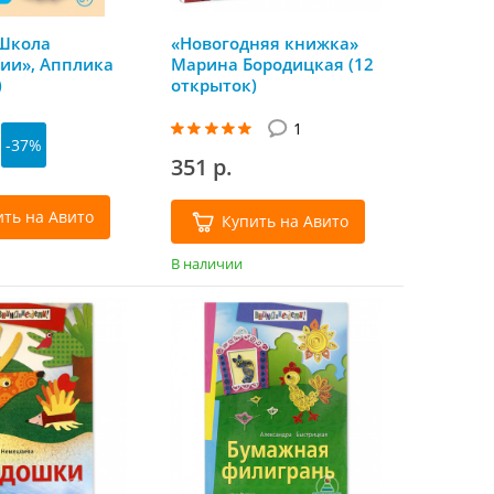
Школа
«Новогодняя книжка»
ии», Апплика
Марина Бородицкая (12
)
открыток)
1
-37%
351 р.
ить на Авито
Купить на Авито
В наличии