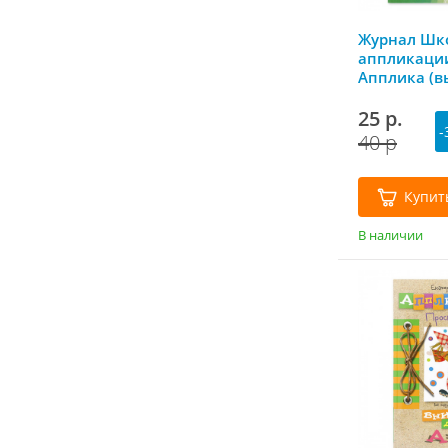
Журнал Шк
аппликации
Апплика (в
25 р.
-
40 р
Купит
В наличии