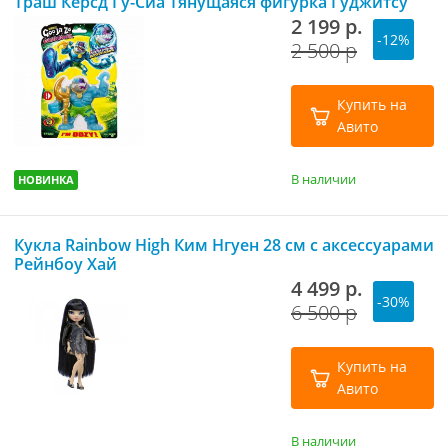
Траш Керсд Гу-Сиа Тянущаяся фигурка Гуджитсу
2 199 р.
-12%
2 500 р
Купить на
Авито
В наличии
НОВИНКА
Кукла Rainbow High Ким Нгуен 28 см с аксессуарами
Рейнбоу Хай
4 499 р.
-30%
6 500 р
Купить на
Авито
В наличии