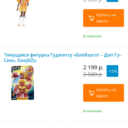
Купить на
Авито
В наличии
Тянущаяся фигурка Гуджитсу «Блейзагот – Дип Гу-
Сиа», GooJitZu
2 199 р.
-12%
2 500 р
Купить на
Авито
В наличии