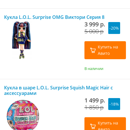
Кукла L.O.L. Surprise OMG Виктори Серия 8
3 999 р.
-20%
5 000 р
Купить на
Авито
В наличии
Кукла в шаре L.O.L. Surprise Squish Magic Hair с
аксессуарами
1 499 р.
-18%
1 850 р
Купить на
Авито