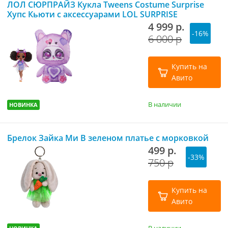
ЛОЛ СЮРПРАЙЗ Кукла Tweens Costume Surprise
Хупс Кьюти с аксессуарами LOL SURPRISE
4 999 р.
-16%
6 000 р
Купить на
Авито
В наличии
НОВИНКА
Брелок Зайка Ми В зеленом платье с морковкой
499 р.
-33%
750 р
Купить на
Авито