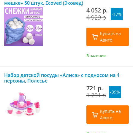
мешке» 50 штук, Ecoved (Эковед)
4 052 р.
-17%
4 929 р
Купить на
Авито
В наличии
Набор детской посуды «Алиса» с подносом на 4
персоны, Полесье
721 р.
-39%
1 201 р
Купить на
Авито