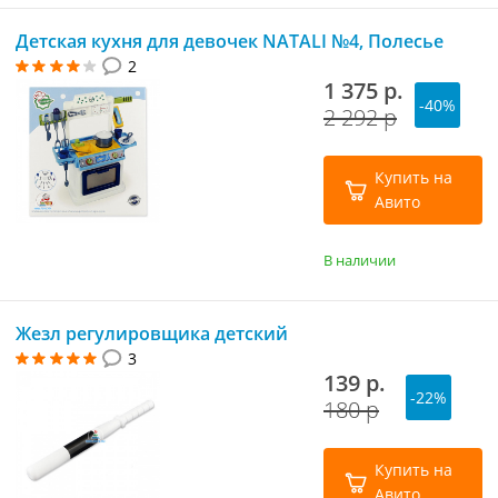
Детская кухня для девочек NATALI №4, Полесье
2
1 375 р.
-40%
2 292 р
Купить на
Авито
В наличии
Жезл регулировщика детский
3
139 р.
-22%
180 р
Купить на
Авито