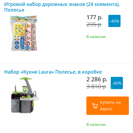
Игровой набор дорожных знаков (24 элемента),
Полесье
177 р.
-40%
295 р
В наличии
Набор «Кухня Laura» Полесье, в коробке
2 286 р.
-40%
3 810 р
Купить на
Авито
В наличии