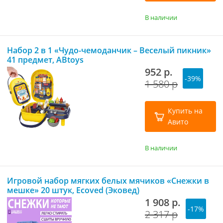
В наличии
Набор 2 в 1 «Чудо-чемоданчик – Веселый пикник»
41 предмет, ABtoys
952 р.
-39%
1 580 р
Купить на
Авито
В наличии
Игровой набор мягких белых мячиков «Снежки в
мешке» 20 штук, Ecoved (Эковед)
1 908 р.
-17%
2 317 р