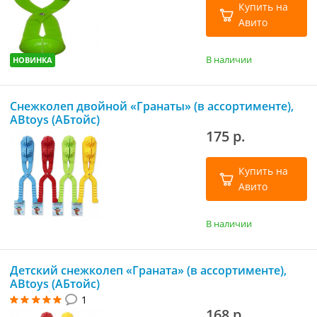
Купить на
Авито
В наличии
НОВИНКА
Снежколеп двойной «Гранаты» (в ассортименте),
ABtoys (АБтойс)
175 р.
Купить на
Авито
В наличии
Детский снежколеп «Граната» (в ассортименте),
ABtoys (АБтойс)
1
168 р.