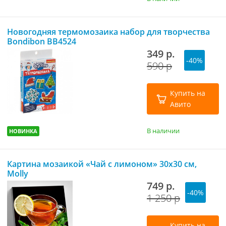
Новогодняя термомозаика набор для творчества
Bondibon ВВ4524
349 р.
-40%
590 р
Купить на
Авито
В наличии
НОВИНКА
Картина мозаикой «Чай с лимоном» 30х30 см,
Molly
749 р.
-40%
1 250 р
Купить на