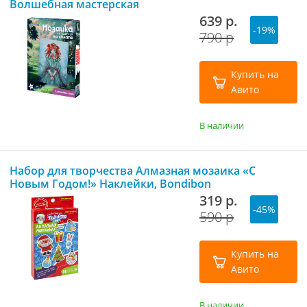
Волшебная мастерская
639 р.
-19%
790 р
Купить на
Авито
В наличии
Набор для творчества Алмазная мозаика «С
Новым Годом!» Наклейки, Bondibon
319 р.
-45%
590 р
Купить на
Авито
В наличии