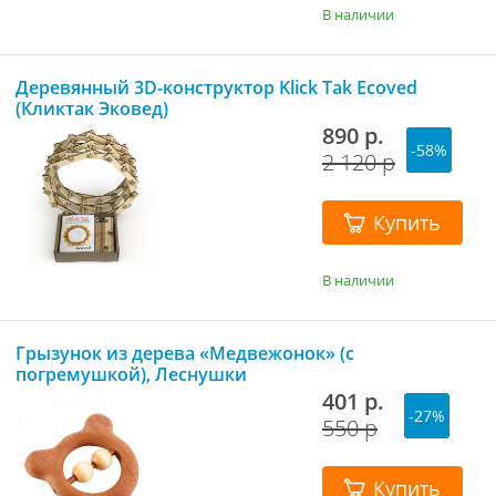
В наличии
Деревянный 3D-конструктор Klick Tak Ecoved
(Кликтак Эковед)
890 р.
-58%
2 120 р
Купить
В наличии
Грызунок из дерева «Медвежонок» (с
погремушкой), Леснушки
401 р.
-27%
550 р
Купить