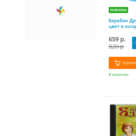
НОВИНКА
Барабан Дру
цвет в асс
659 р.
-
820 р
Купит
В наличии