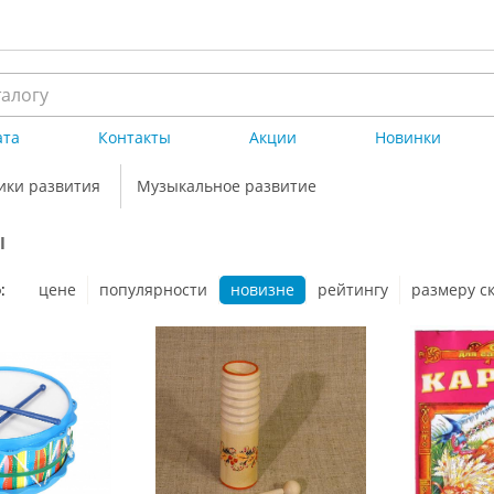
ата
Контакты
Акции
Новинки
ики развития
Музыкальное развитие
ы
:
цене
популярности
новизне
рейтингу
размеру с