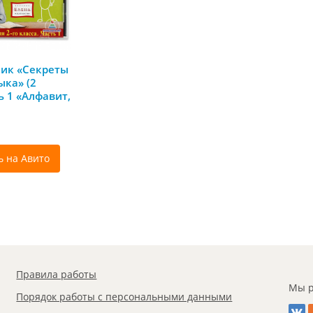
ик «Секреты
ыка» (2
ть 1 «Алфавит,
гласные»
ь на Авито
Правила работы
Мы р
Порядок работы с персональными данными