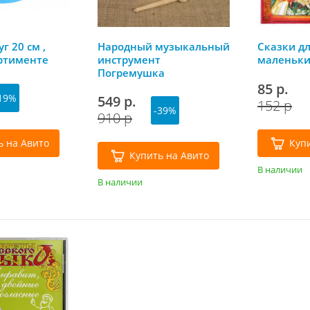
г 20 см ,
Народный музыкальный
Сказки д
ортименте
инструмент
маленьки
Погремушка
комбинированная
85 р.
19%
549 р.
152 р
-39%
910 р
ь на Авито
Куп
Купить на Авито
В наличии
В наличии