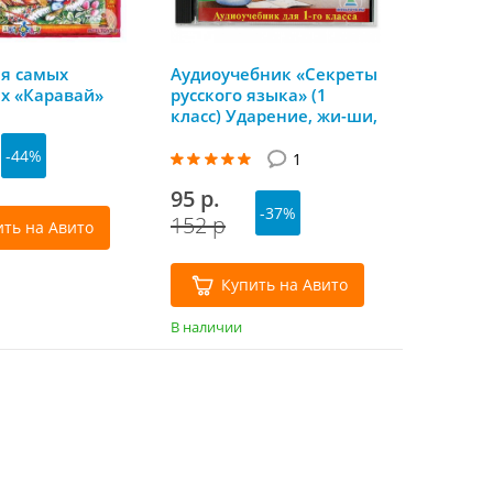
ля самых
Аудиоучебник «Секреты
х «Каравай»
русского языка» (1
класс) Ударение, жи-ши,
ча-ща, чк-чн
-44%
1
95 р.
-37%
152 р
ить на Авито
Купить на Авито
В наличии