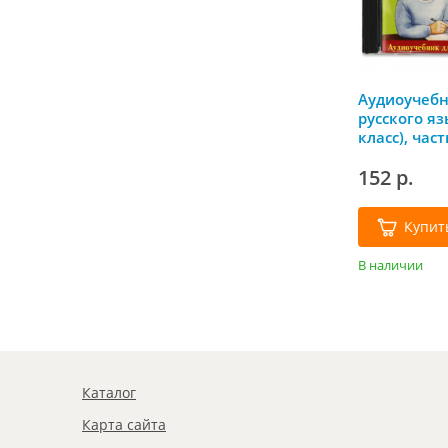
Аудиоучебн
русского яз
класс), час
двойные со
152 р.
Купит
В наличии
Каталог
Карта сайта