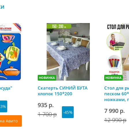
ки
НОВИНКА
НОВИНКА
осуда"
Скатерть СИНИЙ БУТА
Стол для р
хлопок 150*200
песком 60*
ножками, 
935 р.
грифельно
43%
7 990 р.
-45%
1 700 р
12 990 р
на Авито