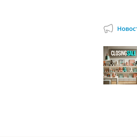
Купить на Авито
Новос
Подарок при покупке сборных деревянных
моделей в Умной Игрушке!
01.07.2024
А вы пробовали собирать деревянные
модели, которые могут двигаться и
открываться? Используйте возможность
смастерить оригинальные поделки и...