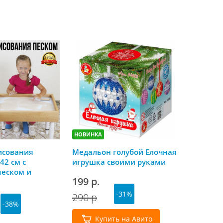
НОВИНКА
НОВИНКА
исования
Медальон голубой Елочная
Скоро Но
42 см с
игрушка своими руками
календа
песком и
199 р.
179 р.
й крышкой
-31%
290 р
-38%
Куп
Купить на Авито