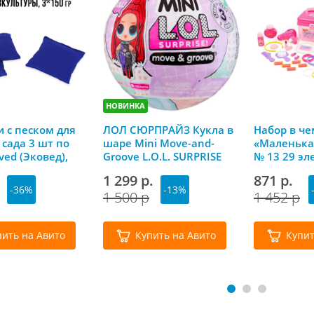
НОВИНКА
 с песком для
ЛОЛ СЮРПРАЙЗ Кукла в
Набор в ч
 сада 3 шт по
шаре Mini Move-and-
«Маленька
ved (Эковед),
Groove L.O.L. SURPRISE
№ 13 29 эл
Полесье
1 299 р.
871 р.
-36%
-13%
1 500 р
1 452 р
пить на Авито
Купить на Авито
Купит