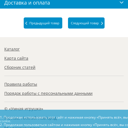
Доставка и оплата
Предыдущий товар
Следующий товар
Каталог
Карта сайта
Сборник статей
Правила работы
Порядок работы с персональными данными
© «Умная игрушка»
1. Продолжая использовать этот сайт и нажимая кнопку «Принять всё», в
Москва, Нижний Новгород
cookie.
2. Продолжая пользоваться сайтом и нажимая кнопку «Принять всё», вы с