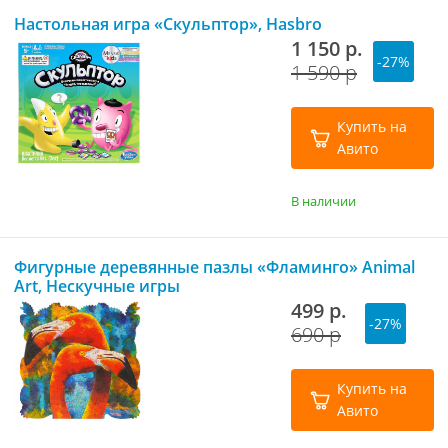
Настольная игра «Скульптор», Hasbro
1 150 р.
-27%
1 590 р
Купить на
Авито
В наличии
Фигурные деревянные пазлы «Фламинго» Animal
Art, Нескучные игры
499 р.
-27%
690 р
Купить на
Авито