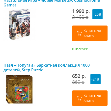
Настольная игра «Mobile Markets», Cosmodrome
Games
1 990 р.
-20%
2 490 р
Купить на
Авито
В наличии
Пазл «Попугаи» Бархатная коллекция 1000
деталей, Step Puzzle
652 р.
-24%
869 р
Купить на
Авито