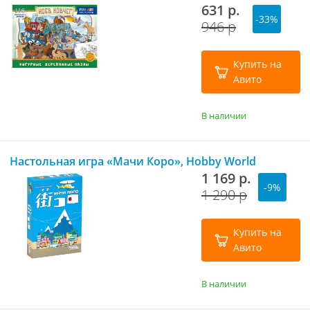
631 р.
-33%
946 р
Купить на
Авито
В наличии
Настольная игра «Мачи Коро», Hobby World
1 169 р.
-9%
1 290 р
Купить на
Авито
В наличии