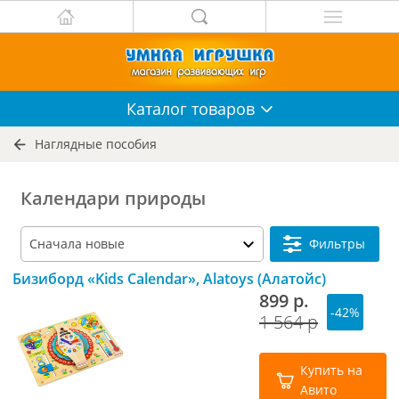
Каталог
товаров
Наглядные пособия
Календари природы
Фильтры
Бизиборд «Kids Calendar», Alatoys (Алатойс)
899 р.
-42%
1 564 р
Купить на
Авито