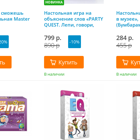
НОВИНКА
и сможешь
Настольная игра на
Настольн
льная Master
объяснение слов «PARTY
в музее»
QUEST. Лепи, говори,
(Бумбара
называй ассоциации»,
Лас Играс
799 р.
284 р.
20%
-10%
890 р
455 р
ть
Купить
Ку
В наличии
В наличии