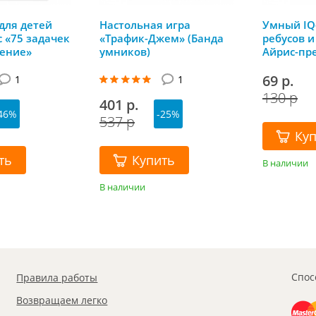
 для детей
Настольная игра
Умный IQ
с «75 задачек
«Трафик-Джем» (Банда
ребусов и
ение»
умников)
Айрис-пр
69 р.
1
1
130 р
401 р.
46%
-25%
537 р
Ку
ть
Купить
В наличии
В наличии
Спос
Правила работы
Возвращаем легко