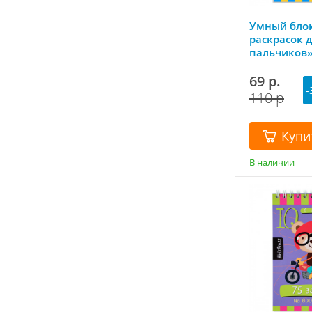
Умный блок
раскрасок 
пальчиков»
Пресс
69 р.
-
110 р
Купи
В наличии