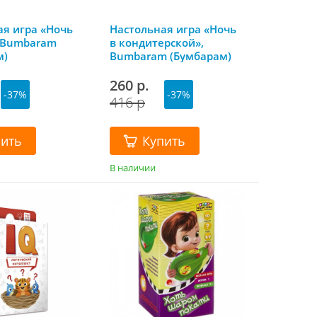
ая игра «Ночь
Настольная игра «Ночь
, Bumbaram
в кондитерской»,
м)
Bumbaram (Бумбарам)
260 р.
-37%
-37%
416 р
пить
Купить
В наличии