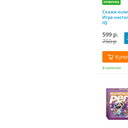
НОВИНКА
Скажи есл
Игра насто
IQ
599 р.
-
750 р
Купи
В наличии