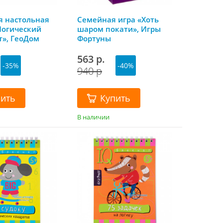
я настольная
Семейная игра «Хоть
Логический
шаром покати», Игры
т», ГеоДом
Фортуны
563 р.
-35%
-40%
940 р
пить
Купить
В наличии