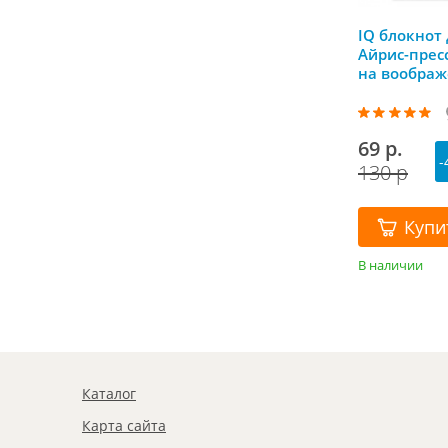
IQ блокнот
Айрис-прес
на воображ
69 р.
-
130 р
Купи
В наличии
Каталог
Карта сайта