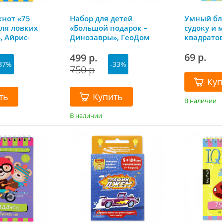
нот «75
Набор для детей
Умный бл
для ловких
«Большой подарок –
судоку и 
, Айрис-
Динозавры», ГеоДом
квадратов
69 р.
499 р.
37%
-33%
750 р
Ку
ть
Купить
В наличии
В наличии