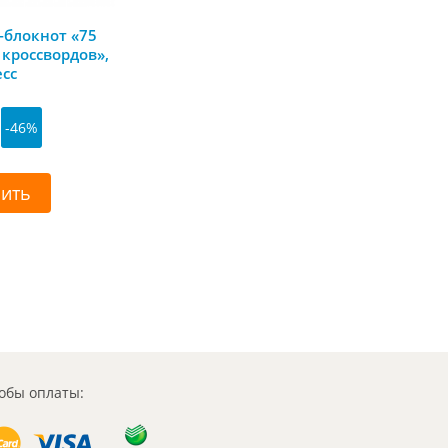
-блокнот «75
 кроссвордов»,
есс
-46%
пить
обы оплаты: