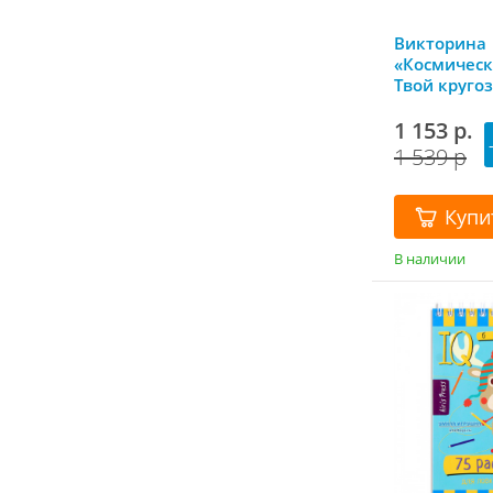
Викторина
«Космическ
Твой кругоз
Puzzle
1 153 р.
1 539 р
Купи
В наличии