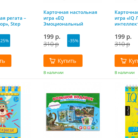
Карточная настольная
Карточна
ая регата –
игра «ЕQ
игра «IQ 
ор», Step
Эмоциональный
интеллек
интеллект», ГеоДом
199 р.
199 р.
-25%
-35%
310 р
310 р
ть
Купить
Ку
В наличии
В наличии