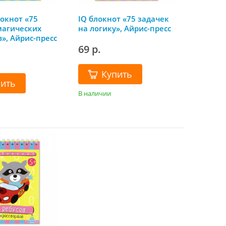
окнот «75
IQ блокнот «75 задачек
магических
на логику», Айрис-пресс
», Айрис-пресс
69 р.
Купить
пить
В наличии