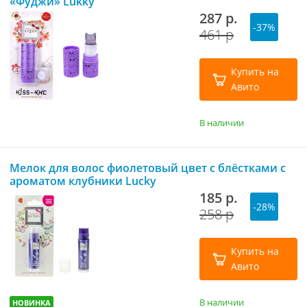
«Фуджи» Lukky
287 р.
-37%
461 р
Купить на
Авито
В наличии
Мелок для волос фиолетовый цвет с блёстками с
ароматом клубники Lucky
185 р.
-28%
258 р
Купить на
Авито
В наличии
НОВИНКА