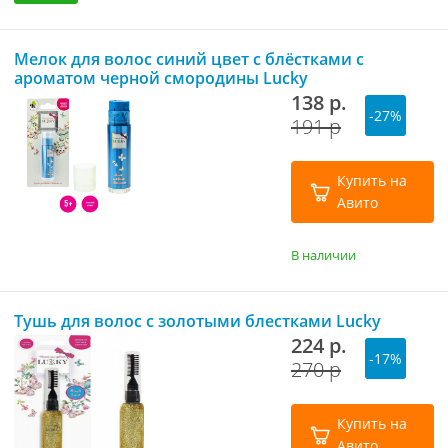
Мелок для волос синий цвет с блёстками с
ароматом черной смородины Lucky
138 р.
-27%
191 р
Купить на
Авито
В наличии
Тушь для волос с золотыми блестками Lucky
224 р.
-17%
270 р
Купить на
Авито