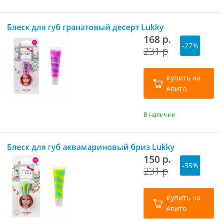
Блеск для губ гранатовый десерт Lukky
168 р.
-27%
231 р
Купить на
Авито
В наличии
Блеск для губ аквамариновый бриз Lukky
150 р.
-35%
231 р
Купить на
Авито