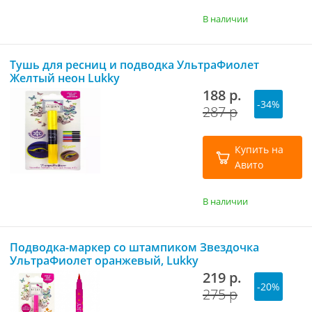
В наличии
Тушь для ресниц и подводка УльтраФиолет
Желтый неон Lukky
188 р.
-34%
287 р
Купить на
Авито
В наличии
Подводка-маркер со штампиком Звездочка
УльтраФиолет оранжевый, Lukky
219 р.
-20%
275 р