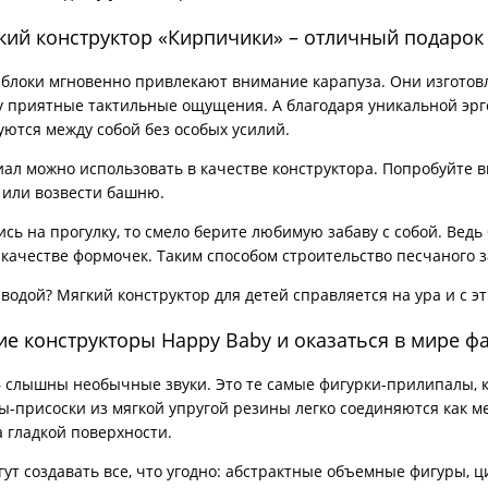
кий конструктор «Кирпичики» – отличный подарок
блоки мгновенно привлекают внимание карапуза. Они изготов
у приятные тактильные ощущения. А благодаря уникальной эр
уются между собой без особых усилий.
ал можно использовать в качестве конструктора. Попробуйте вм
 или возвести башню.
ись на прогулку, то смело берите любимую забаву с собой. Вед
 качестве формочек. Таким способом строительство песчаного з
с водой? Мягкий конструктор для детей справляется на ура и с 
ие конструкторы Happy Baby и оказаться в мире ф
– слышны необычные звуки. Это те самые фигурки-прилипалы, 
ы-присоски из мягкой упругой резины легко соединяются как ме
 гладкой поверхности.
гут создавать все, что угодно: абстрактные объемные фигуры, 