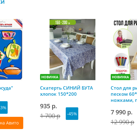
ки
НОВИНКА
НОВИНКА
осуда"
Скатерть СИНИЙ БУТА
Стол для р
хлопок 150*200
песком 60*
ножками, 
935 р.
грифельно
43%
7 990 р.
-45%
1 700 р
12 990 р
на Авито