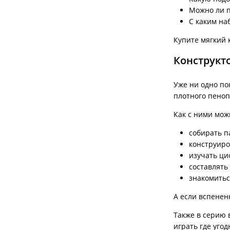
Можно ли п
С каким на
Купите мягкий 
Конструкт
Уже ни одно по
плотного пеноп
Как с ними мож
собирать п
конструиро
изучать ци
составлять
знакомитьс
А если вспенен
Также в серию 
играть где угод