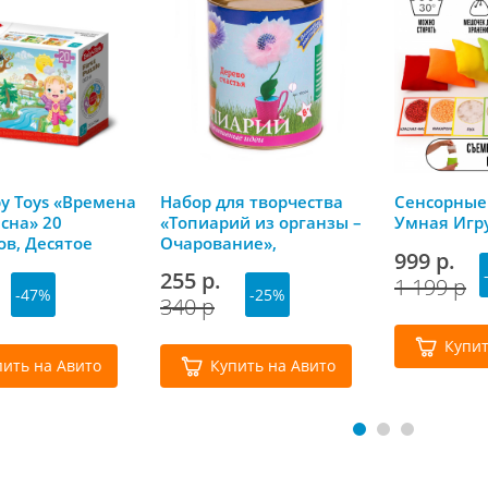
y Toys «Времена
Набор для творчества
Сенсорные
есна» 20
«Топиарий из органзы –
Умная Игр
в, Десятое
Очарование»,
999 р.
ство
Волшебная мастерская
255 р.
1 199 р
-47%
-25%
340 р
Купит
пить на Авито
Купить на Авито