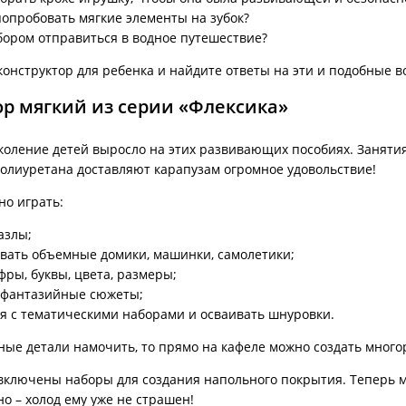
опробовать мягкие элементы на зубок?
бором отправиться в водное путешествие?
конструктор для ребенка и найдите ответы на эти и подобные в
ор мягкий из серии «Флексика»
коление детей выросло на этих развивающих пособиях. Заняти
олиуретана доставляют карапузам огромное удовольствие!
но играть:
азлы;
вать объемные домики, машинки, самолетики;
фры, буквы, цвета, размеры;
 фантазийные сюжеты;
я с тематическими наборами и осваивать шнуровки.
ные детали намочить, то прямо на кафеле можно создать мног
включены наборы для создания напольного покрытия. Теперь 
но – холод ему уже не страшен!