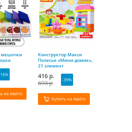
 мешочки
Конструктор Макси
Мешочки с п
ушка
Полесье «Мини-домик»,
детского сада
21 элемент
150 г Ecoved 
синие
-16%
416 р.
450 р.
-39%
-3
693 р
714 р
ь на Авито
Купить на Авито
Купить 