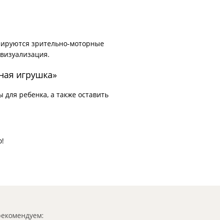
нируются зрительно-моторные
 визуализация.
мная игрушка»
для ребенка, а также оставить
о!
екомендуем: