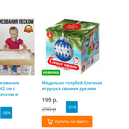
НОВИНКА
НОВИНКА
исования
Медальон голубой Елочная
Скоро Но
42 см с
игрушка своими руками
календа
песком и
199 р.
179 р.
й крышкой
-31%
290 р
-38%
Куп
Купить на Авито