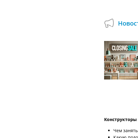
Новос
Подарок при покупке сборных деревянных
моделей в Умной Игрушке!
01.07.2024
А вы пробовали собирать деревянные
модели, которые могут двигаться и
открываться? Используйте возможность
смастерить оригинальные поделки и...
Конструкторы
Чем занять
Какую подо