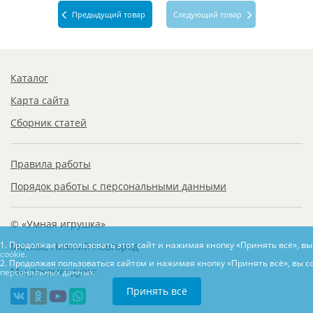
Предыдущий товар
Следующий товар
Каталог
Карта сайта
Сборник статей
Правила работы
Порядок работы с персональными данными
© «Умная игрушка»
1. Продолжая использовать этот сайт и нажимая кнопку «Принять всё», в
Москва, Нижний Новгород
cookie.
2. Продолжая пользоваться сайтом и нажимая кнопку «Принять всё», вы с
Мы рекомендуем:
персональных данных.
Принять всё