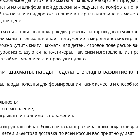
еобходимое для игры в шахматы и шашки, а набор 3 в 1 предлага
нены из отшлифованной древесины – ощущение комфорта не по
йно» не значит «дорого»: в нашем интернет-магазине вы может
дной цене.
маты – приятный подарок для ребенка, который давно увлека
ли малыш только начинает погружение в мир логических игр, 
ожно купить книгу-шахматы для детей. Игровое поле раскрывае
рок используются нано-стикеры. Наклейки изготовлены из пр
а займет мало места и прослужит долго.
и, шахматы, нарды – сделать вклад в развитие юн
, нарды полезны для формирования таких качеств и способност
льность;
ское мышление;
игрывать и принимать поражения.
я игрушка» собран большой каталог развивающих подарков для
 детей и быстрая доставка по всей России вас приятно удивят!