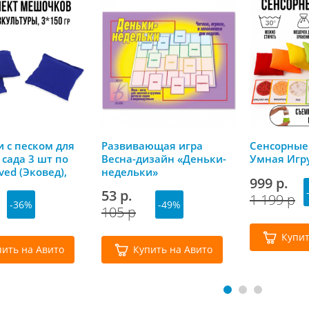
 с песком для
Развивающая игра
Сенсорные
 сада 3 шт по
Весна-дизайн «Деньки-
Умная Игр
ved (Эковед),
недельки»
999 р.
53 р.
1 199 р
-36%
-49%
105 р
Купит
пить на Авито
Купить на Авито