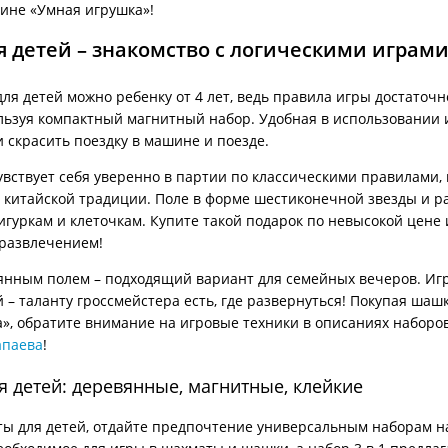
ине «Умная игрушка»!
 детей – знакомство с логическими играм
ля детей можно ребенку от 4 лет, ведь правила игры достаточн
ьзуя компактный магнитный набор. Удобная в использовании 
и скрасить поездку в машине и поезде.
увствует себя уверенно в партии по классическими правилами, 
китайской традиции. Поле в форме шестиконечной звезды и р
гуркам и клеточкам. Купите такой подарок по невысокой цене 
развлечением!
янным полем – подходящий вариант для семейных вечеров. Иг
 – таланту гроссмейстера есть, где развернуться! Покупая шаш
», обратите внимание на игровые техники в описаниях наборов.
апаева
!
 детей: деревянные, магнитные, клейкие
ы для детей, отдайте предпочтение универсальным наборам на