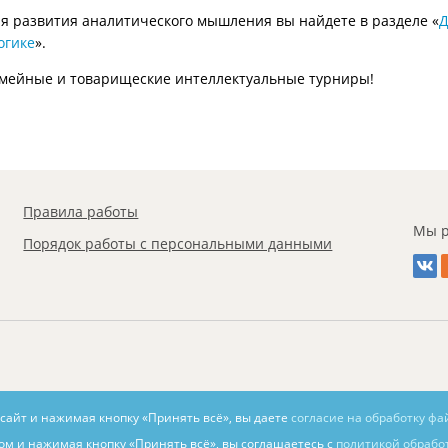
я развития аналитического мышления вы найдете в разделе «
Д
огике
».
емейные и товарищеские интеллектуальные турниры!
Правила работы
Мы р
Порядок работы с персональными данными
 сайт и нажимая кнопку «Принять всё», вы даете
согласие на обработку фа
ом и нажимая кнопку «Принять всё», вы соглашаетесь с
политикой обрабо