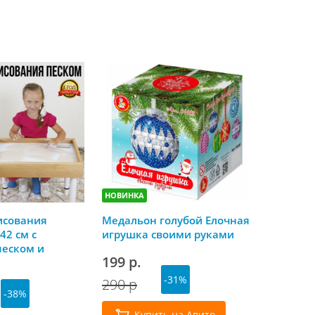
НОВИНКА
НОВИНКА
исования
Медальон голубой Елочная
Скоро Но
42 см с
игрушка своими руками
календа
песком и
199 р.
179 р.
й крышкой
-31%
290 р
-38%
Куп
Купить на Авито