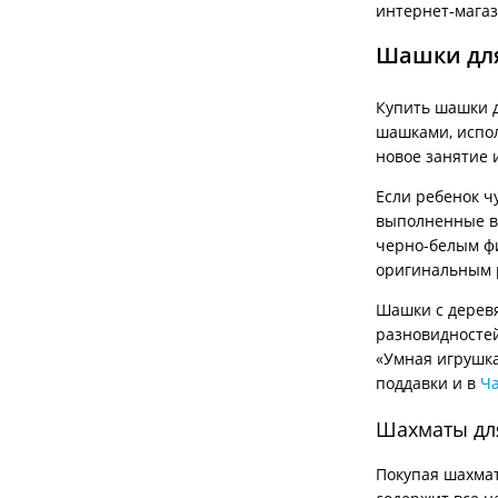
интернет-магаз
Шашки для
Купить шашки д
шашками, испол
новое занятие 
Если ребенок ч
выполненные в 
черно-белым фи
оригинальным 
Шашки с дерев
разновидностей
«Умная игрушка
поддавки и в
Ч
Шахматы для
Покупая шахмат