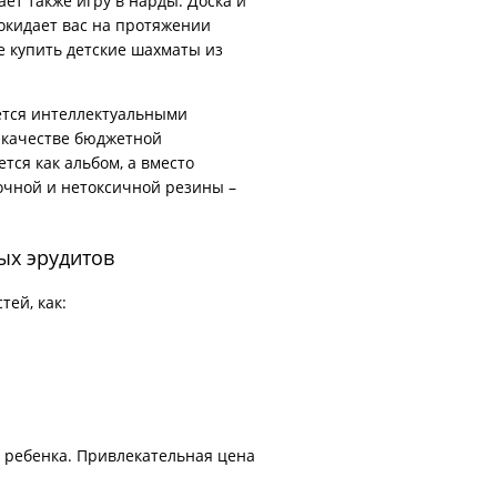
ет также игру в нарды. Доска и
кидает вас на протяжении
е купить детские шахматы из
ется интеллектуальными
в качестве бюджетной
тся как альбом, а вместо
очной и нетоксичной резины –
ых эрудитов
ей, как:
 ребенка. Привлекательная цена