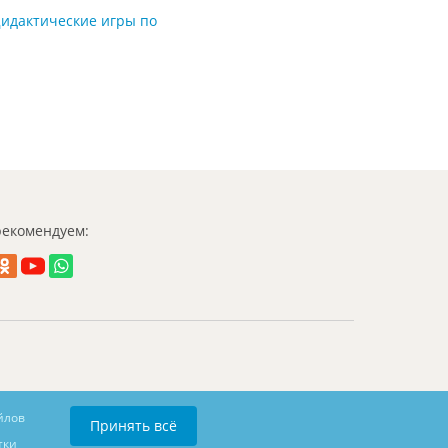
идактические игры по
екомендуем:
йлов
Принять всё
тки