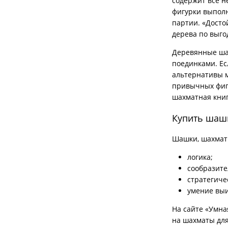
содержит все н
фигурки выпол
партии. «Досто
дерева по выго
Деревянные шах
поединками. Ес
альтернативы м
привычных фигу
шахматная книг
Купить шашк
Шашки, шахматы
логика;
сообразите
стратегиче
умение вы
На сайте «Умна
на шахматы для