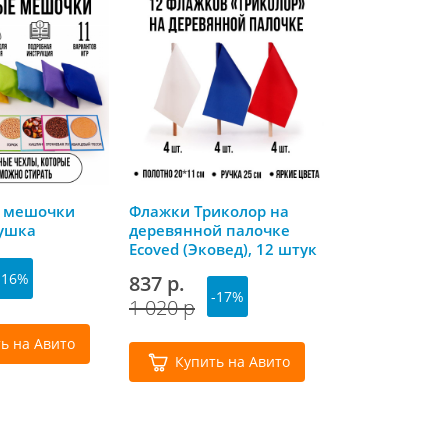
 мешочки
Флажки Триколор на
Творческий 
ушка
деревянной палочке
«Фреска с бл
Ecoved (Эковед), 12 штук
Морская прин
(белый, синий, красный)
Фантазер
-16%
837 р.
193 р.
-17%
-3
1 020 р
320 р
ь на Авито
Купить на Авито
Купить 