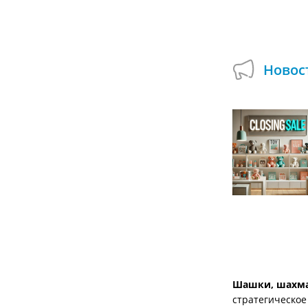
Купить на Авито
Новос
Подарок при покупке сборных деревянных
моделей в Умной Игрушке!
01.07.2024
А вы пробовали собирать деревянные
модели, которые могут двигаться и
открываться? Используйте возможность
смастерить оригинальные поделки и...
Шашки, шахма
стратегическое