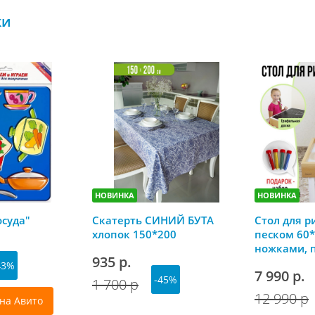
ки
НОВИНКА
НОВИНКА
осуда"
Скатерть СИНИЙ БУТА
Стол для р
хлопок 150*200
песком 60*
ножками, 
935 р.
грифельно
43%
7 990 р.
-45%
1 700 р
12 990 р
на Авито