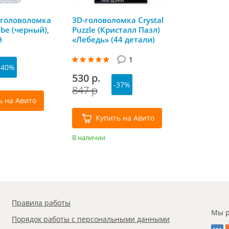
 головоломка
3D-головоломка Crystal
be (черный),
Puzzle (Кристалл Пазл)
й
«Лебедь» (44 детали)
1
-40%
530 р.
-37%
847 р
ь на Авито
Купить на Авито
В наличии
Правила работы
Мы р
Порядок работы с персональными данными