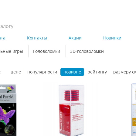
ата
Контакты
Акции
Новинки
льные игры
Головоломки
3D-головоломки
:
цене
популярности
новизне
рейтингу
размеру с