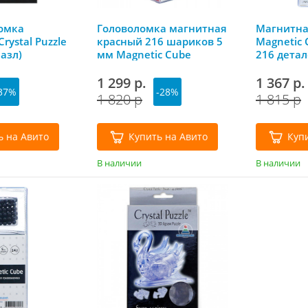
омка
Головоломка магнитная
Магнитна
rystal Puzzle
красный 216 шариков 5
Magnetic 
азл)
мм Magnetic Cube
216 дета
1 299 р.
1 367 р.
37%
-28%
1 820 р
1 815 р
ь на Авито
Купить на Авито
Куп
В наличии
В наличии