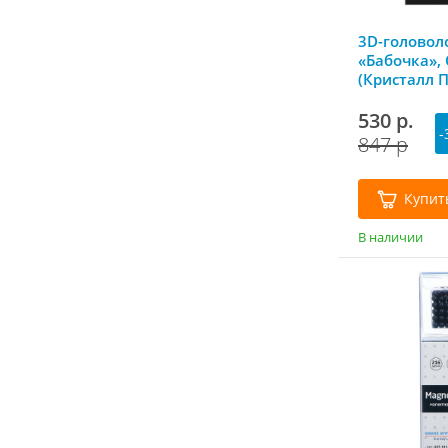
3D-головол
«Бабочка», C
(Кристалл П
530 р.
-
847 р
Купит
В наличии