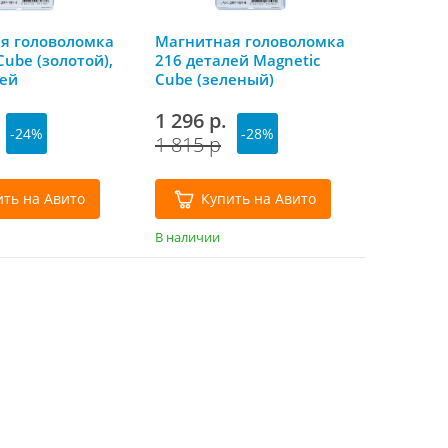
я головоломка
Магнитная головоломка
Cube (золотой),
216 деталей Magnetic
лей
Cube (зеленый)
1 296 р.
-24%
-28%
1 815 р
ить на Авито
Купить на Авито
В наличии