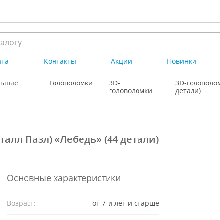
ата
Контакты
Акции
Новинки
льные
Головоломки
3D-
3D-головолом
головоломки
детали)
талл Пазл) «Лебедь» (44 детали)
Основные характеристики
Возраст:
от 7-и лет и старше