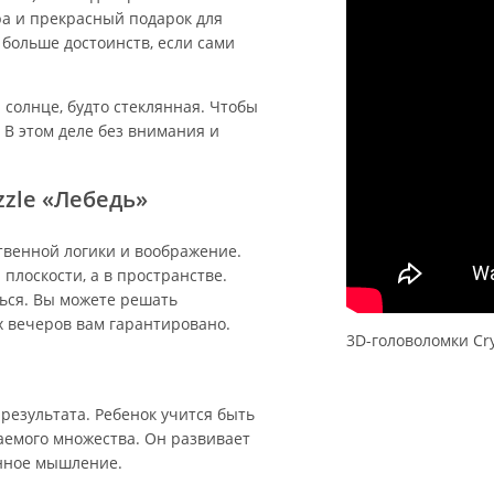
а и прекрасный подарок для
 больше достоинств, если сами
солнце, будто стеклянная. Чтобы
. В этом деле без внимания и
zzle «Лебедь»
ственной логики и воображение.
плоскости, а в пространстве.
ься. Вы можете решать
х вечеров вам гарантировано.
3D-головоломки Cry
результата. Ребенок учится быть
аемого множества. Он развивает
енное мышление.