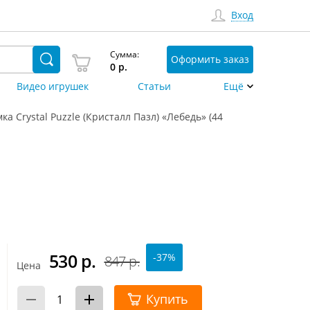
Вход
Сумма:
Оформить заказ
0
р.
Видео игрушек
Статьи
Ещё
ка Crystal Puzzle (Кристалл Пазл) «Лебедь» (44
530
р.
-37%
847 р.
Цена
Купить