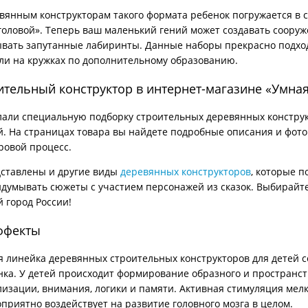
вянным конструкторам такого формата ребенок погружается в 
 головой». Теперь ваш маленький гений может создавать сооруж
вать запутанные лабиринты. Данные наборы прекрасно подход
или на кружках по дополнительному образованию.
ительный конструктор в интернет-магазине «Умна
лали специальную подборку строительных деревянных констру
. На страницах товара вы найдете подробные описания и фот
ровой процесс.
дставлены и другие виды
деревянных конструкторов
, которые 
думывать сюжеты с участием персонажей из сказок. Выбирайте
й город России!
ффекты
 линейка деревянных строительных конструкторов для детей с
ка. У детей происходит формирование образного и пространс
лизации, внимания, логики и памяти. Активная стимуляция ме
приятно воздействует на развитие головного мозга в целом.