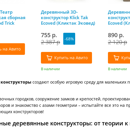
Театр
Деревянный 3D-
Деревянн
ая сборная
конструктор Klick Tak
конструкт
d Trick
Ecoved (Кликтак Эковед)
Ecoved (К
в подарочной упаковке
755 р.
890 р.
-68%
2 387 р
2 120 р
ь на Авито
Купить на Авито
Куп
В наличии
В наличии
 конструкторы
создают особую игровую среду для маленьких 
зочных городков, сооружение замков и крепостей, проектирован
оров и знакомство с азами геометрии – испытайте все это на п
ающих конструкторов!
ные деревянные конструкторы: от теории к