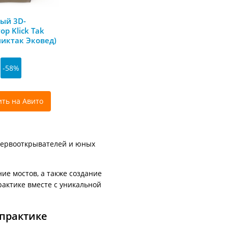
ый 3D-
ор Klick Tak
ликтак Эковед)
-58%
ить на Авито
первооткрывателей и юных
ие мостов, а также создание
рактике вместе с уникальной
 практике