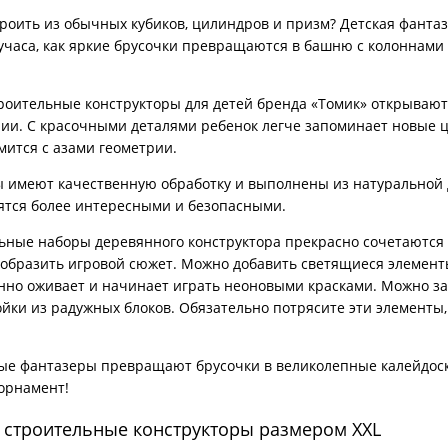
роить из обычных кубиков, цилиндров и призм? Детская фантаз
учаса, как яркие брусочки превращаются в башню с колоннами
роительные конструкторы для детей бренда «Томик» открываю
ии. С красочными деталями ребенок легче запоминает новые 
мится с азами геометрии.
 имеют качественную обработку и выполнены из натуральной 
ятся более интересными и безопасными.
ьные наборы деревянного конструктора прекрасно сочетаются 
образить игровой сюжет. Можно добавить светящиеся элементы
нно оживает и начинает играть неоновыми красками. Можно з
йки из радужных блоков. Обязательно потрясите эти элементы
ые фантазеры превращают брусочки в великолепные калейдоск
орнамент!
 строительные конструкторы размером XXL