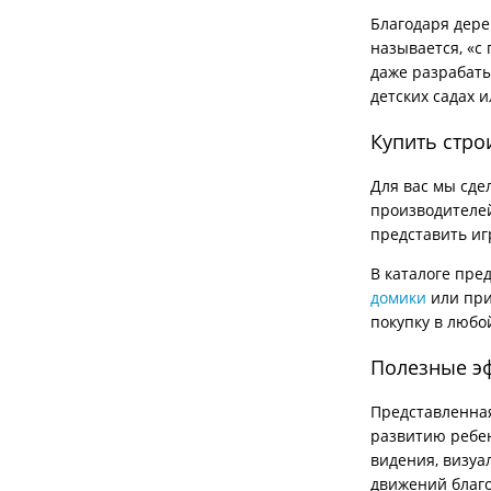
Благодаря дере
называется, «с
даже разрабаты
детских садах 
Купить стро
Для вас мы сде
производителей
представить иг
В каталоге пре
домики
или при
покупку в любо
Полезные э
Представленная
развитию ребен
видения, визуа
движений благо