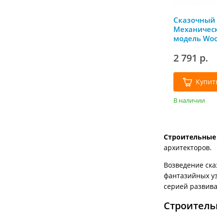
Сказочный 
Механическ
модель Woo
2 791 р.
Купит
В наличии
Строительные
архитекторов.
Возведение ска
фантазийных уз
серией развив
Строитель