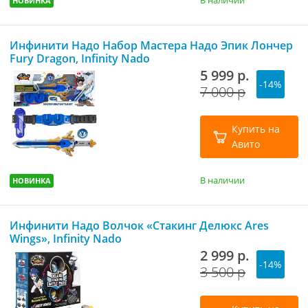
В наличии
НОВИНКА
Инфинити Надо Набор Мастера Надо Эпик Лончер
Fury Dragon, Infinity Nado
5 999 р.
-14%
7 000 р
Купить на
Авито
В наличии
НОВИНКА
Инфинити Надо Волчок «Стакинг Делюкс Ares
Wings», Infinity Nado
2 999 р.
-14%
3 500 р