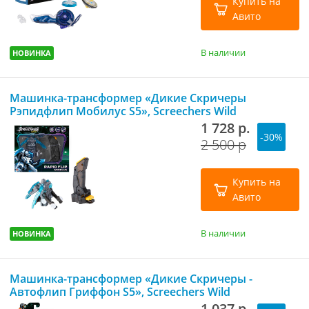
Купить на
Авито
В наличии
НОВИНКА
Машинка-трансформер «Дикие Скричеры
Рэпидфлип Мобилус S5», Screechers Wild
1 728 р.
-30%
2 500 р
Купить на
Авито
В наличии
НОВИНКА
Машинка-трансформер «Дикие Скричеры -
Автофлип Гриффон S5», Screechers Wild
1 037 р.