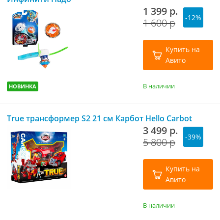
1 399 р.
-12%
1 600 р
Купить на
Авито
В наличии
НОВИНКА
True трансформер S2 21 см Карбот Hello Carbot
3 499 р.
-39%
5 800 р
Купить на
Авито
В наличии