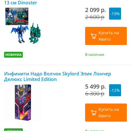
13 см Dinoster
2 099 р.
-19%
2 600 р
Купить на
Авито
В наличии
НОВИНКА
Инфинити Надо Волчок Skylord Эпик Лончер
Делюкс Limited Edition
5 499 р.
-12%
6 300 р
Купить на
Авито