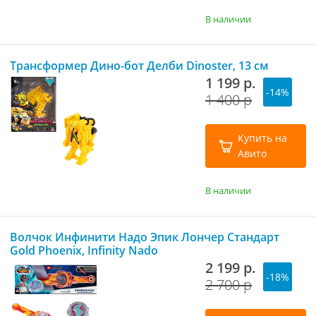
В наличии
Трансформер Дино-бот Делби Dinoster, 13 см
1 199 р.
-14%
1 400 р
Купить на
Авито
В наличии
Волчок Инфинити Надо Эпик Лончер Стандарт
Gold Phoenix, Infinity Nado
2 199 р.
-18%
2 700 р