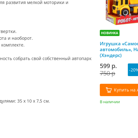
для развития мелкой моторики и
твертки.
НОВИНКА
та и наоборот.
Игрушка «Самос
 комплекте.
автомобиль», H
(Хэндерс)
ность собрать свой собственный автопарк
599 р.
-20
750 р
Купить на 
ями: 35 х 10 х 7,5 см.
В наличии