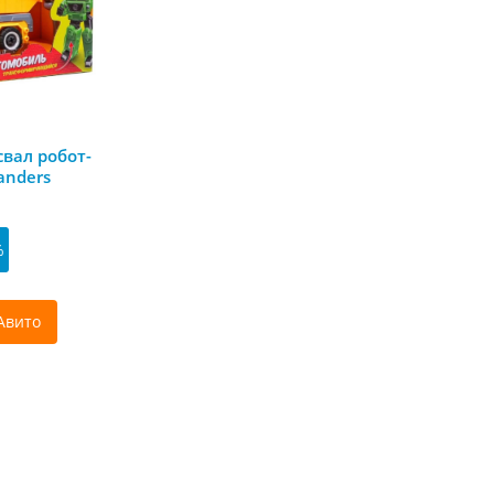
вал робот-
anders
%
Авито