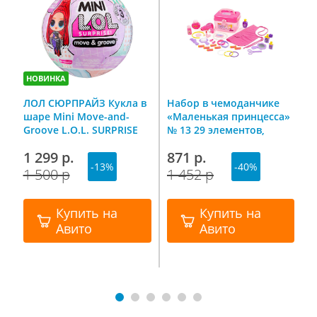
НОВИНКА
ЛОЛ СЮРПРАЙЗ Кукла в
Набор в чемоданчике
К
шаре Mini Move-and-
«Маленькая принцесса»
У
Groove L.O.L. SURPRISE
№ 13 29 элементов,
П
Полесье
1 299 р.
871 р.
4
-13%
-40%
1 500 р
1 452 р
1
Купить на
Купить на
Авито
Авито