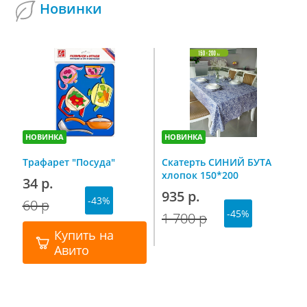
Новинки
НОВИНКА
НОВИНКА
Н
Трафарет "Посуда"
Скатерть СИНИЙ БУТА
С
хлопок 150*200
п
34 р.
н
935 р.
-43%
г
60 р
7
-45%
1 700 р
1
Купить на
Авито