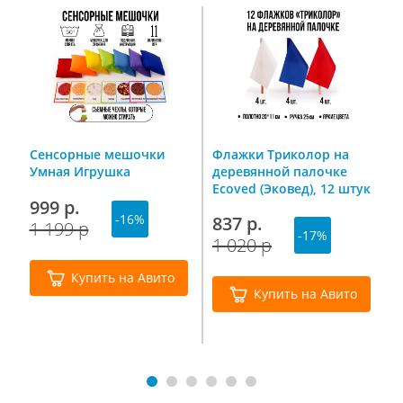
Сенсорные мешочки
Флажки Триколор на
Т
м
Умная Игрушка
деревянной палочке
«
d
Ecoved (Эковед), 12 штук
М
999 р.
(белый, синий, красный)
Ф
-16%
837 р.
1
1 199 р
-17%
1 020 р
3
Купить на Авито
Купить на Авито