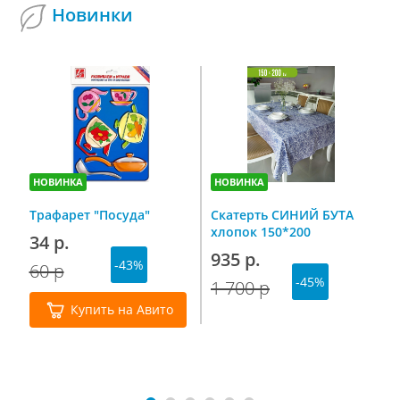
Новинки
НОВИНКА
НОВИНКА
Н
Трафарет "Посуда"
Скатерть СИНИЙ БУТА
С
хлопок 150*200
п
34 р.
н
935 р.
-43%
г
60 р
7
-45%
1 700 р
1
Купить на Авито