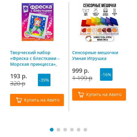
Творческий набор
Сенсорные мешочки
М
м
«Фреска с блестками –
Умная Игрушка
д
d
Морская принцесса»,
1
999 р.
Фантазер
с
-16%
193 р.
4
1 199 р
-39%
320 р
7
Купить на Авито
Купить на Авито