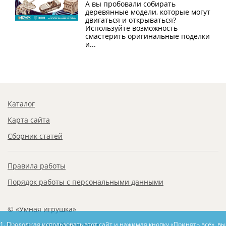
А вы пробовали собирать
деревянные модели, которые могут
двигаться и открываться?
Используйте возможность
смастерить оригинальные поделки
и...
Каталог
Карта сайта
Сборник статей
Правила работы
Порядок работы с персональными данными
© «Умная игрушка»
1. Продолжая использовать этот сайт и нажимая кнопку «Принять всё», в
Москва, Нижний Новгород