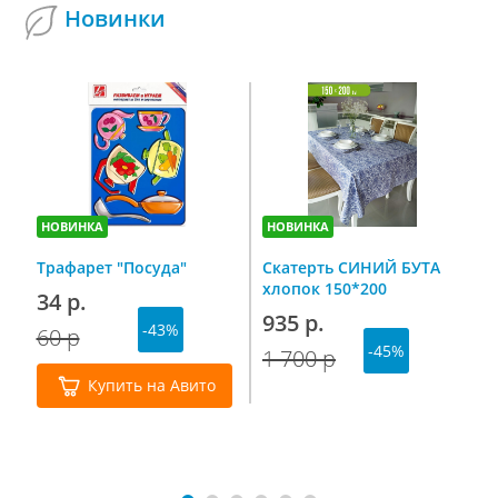
Новинки
НОВИНКА
НОВИНКА
Н
Трафарет "Посуда"
Скатерть СИНИЙ БУТА
С
хлопок 150*200
п
34 р.
н
935 р.
-43%
г
60 р
7
-45%
1 700 р
1
Купить на Авито