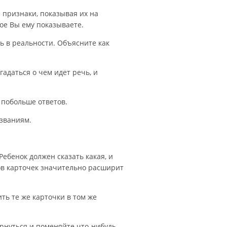
 признаки, показывая их на
рое Вы ему показываете.
ь в реальности. Объясните как
адаться о чем идет речь, и
 побольше ответов.
азваниям.
ебенок должен сказать какая, и
ов карточек значительно расширит
ь те же карточки в том же
рнуться и поменяйте что-нибудь.