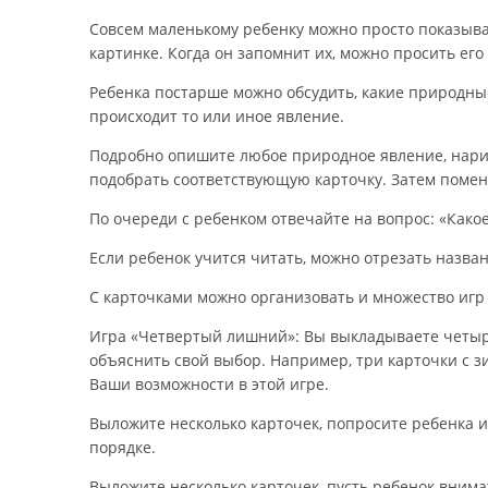
Совсем маленькому ребенку можно просто показыва
картинке. Когда он запомнит их, можно просить его
Ребенка постарше можно обсудить, какие природны
происходит то или иное явление.
Подробно опишите любое природное явление, нарисо
подобрать соответствующую карточку. Затем помен
По очереди с ребенком отвечайте на вопрос: «Како
Если ребенок учится читать, можно отрезать назва
С карточками можно организовать и множество игр
Игра «Четвертый лишний»: Вы выкладываете четыре к
объяснить свой выбор. Например, три карточки с 
Ваши возможности в этой игре.
Выложите несколько карточек, попросите ребенка 
порядке.
Выложите несколько карточек, пусть ребенок внима