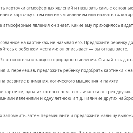
ть карточки атмосферных явлений и называть самые основные
 найти карточку с тем или иным явлением или назвать то, кото
е атмосферные явления он знает. Какие ему приходилось видет
ванное на картинках, не называя его. Предложите ребенку дог
яйтесь с ребенком местами: он описывает — вы отгадываете.
е?» относительно каждого природного явления. Старайтесь дать
ния и, перемешав, предложить ребенку подобрать картинки к н
 на развитие внимания, логического мышления и памяти.
арточки, одна из которых чем-то отличается от трех других. Р
зимними явлениями и одну летнюю и т.д. Наличие других набор
их запомнить, затем перемешайте и предложите малышу выложит
тельно на них посмотрит и запомнит. Затем попросите его отве