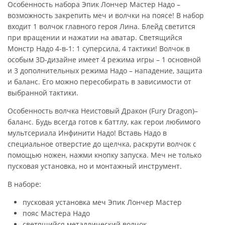
Особенность набора Эпик Лончер Мастер Надо –
возможность закрепить меч и волчки на поясе! В набор
входит 1 волчок главного героя Лина. Блейд светится
при вращении и нажатии на аватар. Светящийся
Монстр Надо 4-в-1: 1 суперсила, 4 тактики! Волчок в
особым 3D-дизайне имеет 4 режима игры – 1 основной
и 3 дополнительных режима Надо – нападение, защита
и баланс. Его можно пересобирать в зависимости от
выбранной тактики.
Особенность волчка Неистовый Дракон (Fury Dragon)–
баланс. Будь всегда готов к баттлу, как герои любимого
мультсериала Инфинити Надо! Вставь Надо в
специальное отверстие до щелчка, раскрути волчок с
помощью ножен, нажми кнопку запуска. Меч не только
пусковая установка, но и монтажный инструмент.
В наборе:
пусковая установка меч Эпик Лончер Мастер
пояс Мастера Надо
светящийся металлический волчок