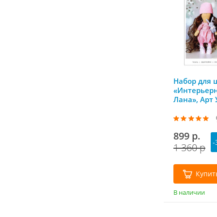
Набор для 
«Интерьерн
Лана», Арт 
899 р.
-
1 360 р
Купит
В наличии