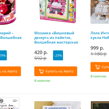
иарий –
Мозаика «Вишневый
Лола Инт
 Волшебная
десерт» из пайеток,
кукла На
Волшебная мастерская
999 р.
420 р.
1 180 р
29%
-29%
592 р
Куп
ь на Авито
Купить на Авито
В наличии
В наличии