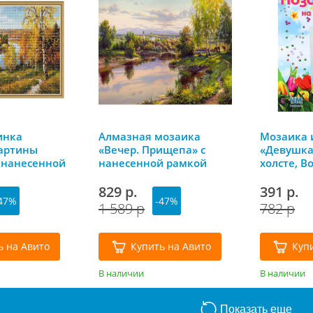
инка
Алмазная мозаика
Мозаика 
артины
«Вечер. Прищепа» с
«Девушка
 нанесенной
нанесенной рамкой
холсте, 
50 Molly
40х50 см, Molly
мастерск
829 р.
391 р.
47%
-47%
1 589 р
782 р
ь на Авито
Купить на Авито
Куп
В наличии
В наличии
Показать еще