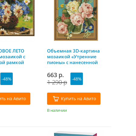
ВОЕ ЛЕТО
Объемная 3D-картина
мозаикой с
мозаикой «Утренние
ой рамкой
пионы» с нанесенной
ly
рамкой 40х50 см, Molly
663 р.
-48%
-48%
1 290 р
ить на Авито
Купить на Авито
В наличии