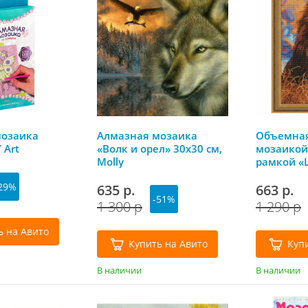
мозаика
Алмазная мозаика
Объемная
 Art
«Волк и орел» 30х30 см,
мозаикой
Molly
рамкой «
40х50 см, 
29%
635 р.
663 р.
-51%
1 300 р
1 290 р
ь на Авито
Купить на Авито
Куп
В наличии
В наличии