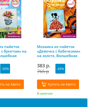
из пайеток
Мозаика из пайеток
 с букетом» на
«Девочка с бабочками»
Волшебная
на холсте, Волшебная
ая
мастерская
383 р.
-50%
-49%
765 р
ить на Авито
Купить на Авито
В наличии