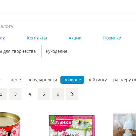
ата
Контакты
Акции
Новинки
ы для творчества
Рукоделие
:
цене
популярности
новизне
рейтингу
размеру с
2
3
4
5
6