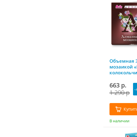
Объемная 
мозаикой «
колокольчи
нанесенно
40х50 см, M
663 р.
-
1 290 р
Купит
В наличии