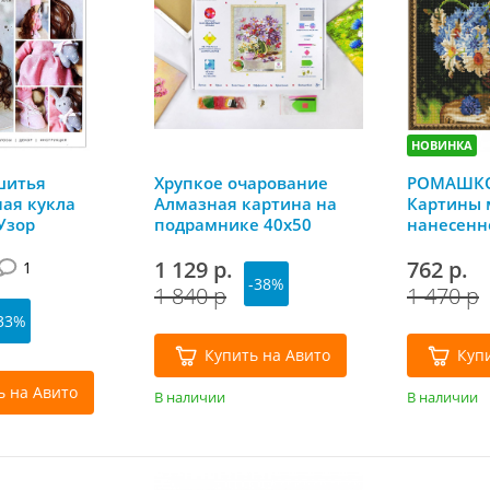
НОВИНКА
шитья
Хрупкое очарование
РОМАШКО
ая кукла
Алмазная картина на
Картины 
Узор
подрамнике 40х50
нанесенн
40*50 Mol
1 129 р.
762 р.
1
-38%
1 840 р
1 470 р
33%
Купить на Авито
Куп
ь на Авито
В наличии
В наличии