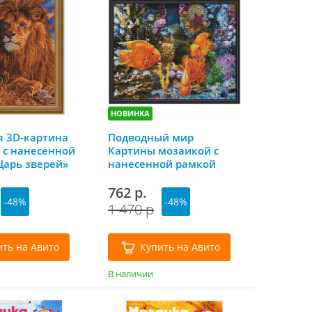
НОВИНКА
 3D-картина
Подводный мир
 с нанесенной
Картины мозаикой с
Царь зверей»
нанесенной рамкой
Molly
40*50 Molly
762 р.
-48%
-48%
1 470 р
ить на Авито
Купить на Авито
В наличии