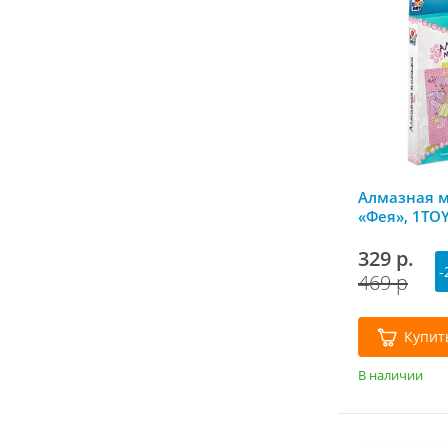
Алмазная 
«Фея», 1TOY
329 р.
-
469 р
Купит
В наличии