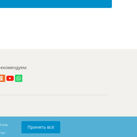
екомендуем:
йлов
Принять всё
тки