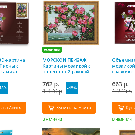
НОВИНКА
3D-картина
МОРСКОЙ ПЕЙЗАЖ
Объемная
Пионы с
Картины мозаикой с
мозаикой
ками» с
нанесенной рамкой
глазки» с
й рамкой
40*50 Molly
рамкой 40
olly
762 р.
663 р.
48%
-48%
1 470 р
1 290 р
ь на Авито
Купить на Авито
Куп
В наличии
В наличии