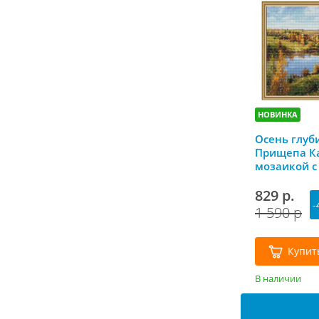
НОВИНКА
Осень глуб
Прищепа К
мозаикой с
рамкой 40*
829 р.
-
1 590 р
Купит
В наличии