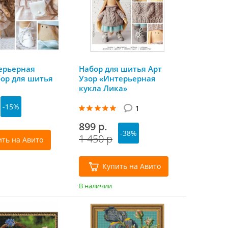
ерьерная
Набор для шитья Арт
бор для шитья
Узор «Интерьерная
кукла Лика»
-15%
1
899 р.
-38%
1 450 р
ить на Авито
Купить на Авито
В наличии