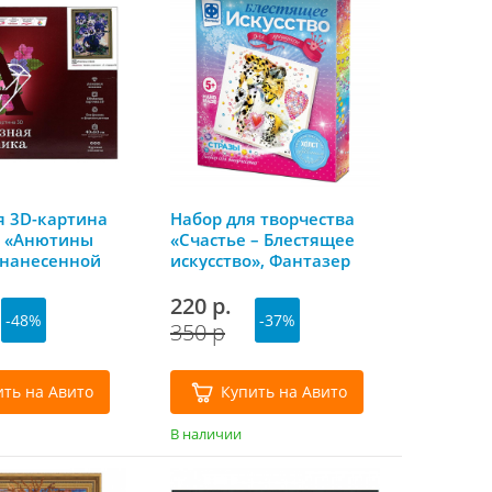
 3D-картина
Набор для творчества
 «Анютины
«Счастье – Блестящее
 нанесенной
искусство», Фантазер
х50 см, Molly
220 р.
-48%
-37%
350 р
ить на Авито
Купить на Авито
В наличии