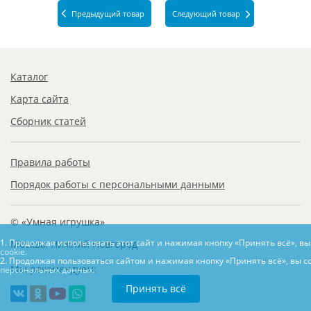
Предыдущий товар
Следующий товар
Каталог
Карта сайта
Сборник статей
Правила работы
Порядок работы с персональными данными
© «Умная игрушка»
1. Продолжая использовать этот сайт и нажимая кнопку «Принять всё», в
Москва, Нижний Новгород
cookie.
2. Продолжая пользоваться сайтом и нажимая кнопку «Принять всё», вы с
Мы рекомендуем:
персональных данных.
Принять всё