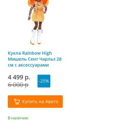
Кукла Rainbow High
Мишель Сент Чарльз 28
см с аксессуарами
Рейнбоу Хай
4 499 р.
-25%
6 000 р
Купить на Авито
В наличии