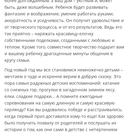
более долгожданным, а ваш дом – уютным и, может
быть, даже волшебным. Ребенок будет развивать
фантазию и воображение, умение работать руками,
аккуратность и усидчивость. Он получит удовольствие и
от творческого процесса, и от его результатов. Ведь это
так приятно – наряжать красавицу-елочку
собственными поделками, созданными с любовью и
теплом. Кроме того, совместное творчество подарит вам
и вашему ребенку драгоценные минуты общения в
кругу семьи.
Под новый год мы все становимся немножечко детьми –
мечтаем о чуде и искренне верим в добрую сказку. Это
пора самых радужных детских воспоминаний: катание
со снежных гор, прогулки в загадочном зимнем лесу,
елки, сладкие подарки... А помните ежегодные
соревнования на самую длинную и самую красивую
гирлянду? Как вы радовались победе и расстраивались,
когда первый приз доставался кому-то еще! Как здорово
было получить похвалу от родителей и послушать их
истории о том, как они сами в детстве с нетерпением