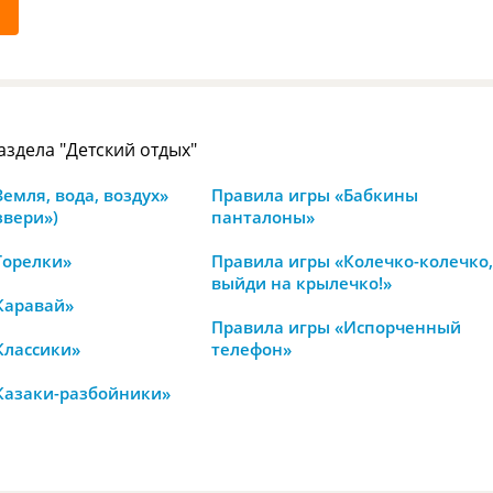
аздела "Детский отдых"
емля, вода, воздух»
Правила игры «Бабкины
звери»)
панталоны»
Горелки»
Правила игры «Колечко-колечко,
выйди на крылечко!»
Каравай»
Правила игры «Испорченный
Классики»
телефон»
Казаки-разбойники»