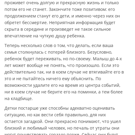
проживет очень долгую и прекрасную жизнь и только
потом его не станет. Закончите тоже позитивом: его
продолжением станут его дети, и именно через них он
обретет бессмертие. Неприятная информация будет
скрыта в середине и произведет не такое сильное
впечатление на чуткую душу ребенка.
Теперь несколько слов о том, что делать, если ваша
семья столкнулась с потерей близкого. Безусловно,
ребенок будет переживать, но по-своему. Малыш до 4-х
лет может вообще не понять, что произошло. Если это
действительно так, ни в коем случае не втягивайте его в
это и не пытайтесь ничего ему объяснить. По
возможности удалите его на время из центра событий,
ни в коем случае не берите его на поминки, а тем более
на кладбище.
Детки постарше уже способны адекватно оценивать
ситуацию, но как вести себя правильно, для них
остается загадкой. Они прекрасно понимают, что ушел
близкий и любимый человек, но печаль от утраты они
могут почувствовать гораздо позже. Сейчас они будут