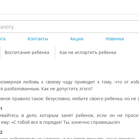
ата
Контакты
Акции
Новинки
Воспитание ребенка
Как не испортить ребенка
езмерная любовь к своему чаду приводит к тому, что от из
я разбалованным. Как не допустить этого?
вное правило такое: безусловно, любите своего ребенка, но н
1
вайтесь в дело, которым занят ребенок, если он не прос
ему: «С тобой все в порядке! Ты, конечно справишься!»
2
нку действительно нелегко, и он готов принять вашу помощь, 