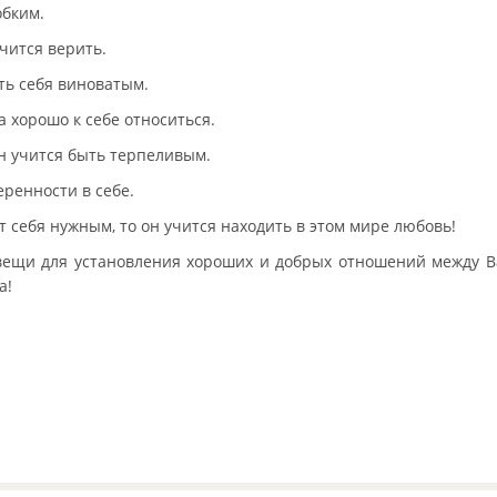
обким.
учится верить.
ать себя виноватым.
 хорошо к себе относиться.
он учится быть терпеливым.
еренности в себе.
т себя нужным, то он учится находить в этом мире любовь!
вещи для установления хороших и добрых отношений между В
а!