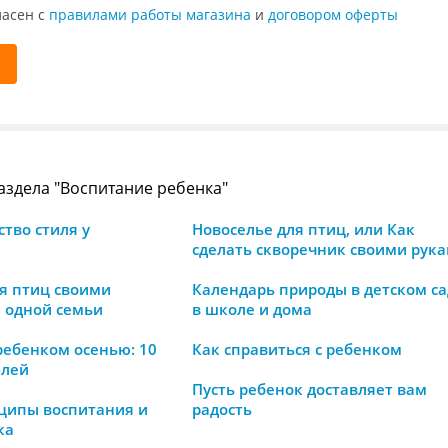
ласен с
правилами работы магазина
и
договором оферты
раздела "Воспитание ребенка"
ство стиля у
Новоселье для птиц, или Как
сделать скворечник своими рук
я птиц своими
Календарь природы в детском са
я одной семьи
в школе и дома
ребенком осенью: 10
Как справиться с ребенком
елей
Пусть ребенок доставляет вам
ципы воспитания и
радость
ка