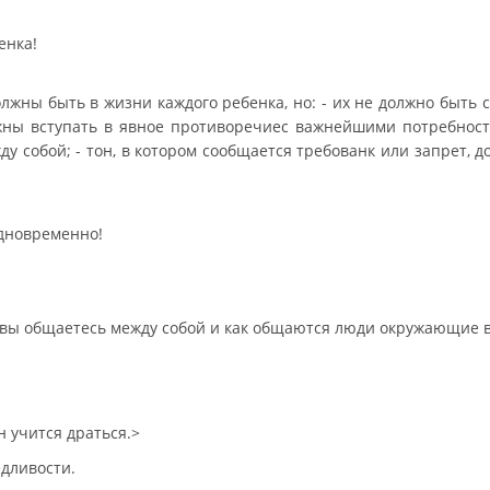
енка!
лжны быть в жизни каждого ребенка, но: - их не должно быть
жны вступать в явное противоречиес важнейшими потребностя
у собой; - тон, в котором сообщается требованк или запрет, 
дновременно!
как вы общаетесь между собой и как общаются люди окружающие 
.
 учится драться.>
едливости.