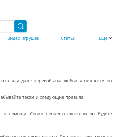
Видео игрушек
Статьи
Ещё
бытка или даже переизбытка любви и нежности он
е забывайте также и следующие правила:
ит о помощи. Своим невмешательством вы будете
обязательно помогите ему. При этом: - возьмите на