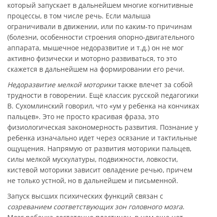
который запускает в дальнейшем многие когнитивные
процессы, в том числе речь. Если малыша
ограничивали в движении, или по каким-то причинам
(болезни, особенности строения опорно-двигательного
аппарата, мышечное недоразвитие и т.д.) он не мог
активно физически и моторно развиваться, то это
скажется в дальнейшем на формировании его речи.
Недоразвитие мелкой моторики
также влечет за собой
трудности в говорении. Ещё классик русской педагогики
В. Сухомлинский говорил, что «ум у ребенка на кончиках
пальцев». Это не просто красивая фраза, это
физиологическая закономерность развития. Познание у
ребенка изначально идет через осязание и тактильные
ощущения. Напрямую от развития моторики пальцев,
силы мелкой мускулатуры, подвижности, ловкости,
кистевой моторики зависит овладение речью, причем
не только устной, но в дальнейшем и письменной.
Запуск высших психических функций связан с
созреванием соответствующих зон головного мозга
.