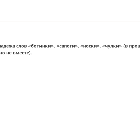
адежа слов «ботинки», «сапоги», «носки», «чулки» (в пр
о не вместе).