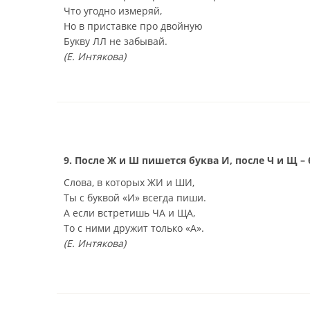
Что угодно измеряй,
Но в приставке про двойную
Букву ЛЛ не забывай.
(Е. Интякова)
9. После Ж и Ш пишется буква И, после Ч и Щ – 
Слова, в которых ЖИ и ШИ,
Ты с буквой «И» всегда пиши.
А если встретишь ЧА и ЩА,
То с ними дружит только «А».
(Е. Интякова)