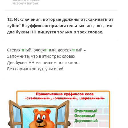
12. Исключения, которые должны отскакивать от
зубов! В суффиксах прилагательных -ан-, -ян-, -ин-
две буквы НН пишутся только в трех словах.
Стекля
нн
ый, оловя
нн
ый, деревя
нн
ый –
Запомните, что в этих трех словах
Две буквы НН мы пишем постоянно.
Без вариантов тут, увы и ах!