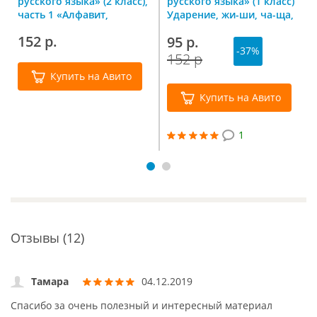
русского языка» (2 класс),
русского языка» (1 класс)
часть 1 «Алфавит,
Ударение, жи-ши, ча-ща,
двойные согласные»
чк-чн
152 р.
95 р.
-37%
152 р
Купить на Авито
Купить на Авито
1
Отзывы (12)
Тамара
04.12.2019
Спасибо за очень полезный и интересный материал