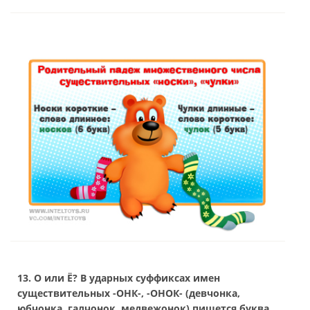
13. О или Ё? В ударных суффиксах имен
существительных -ОНК-, -ОНОК- (девчонка,
юбчонка, галчонок, медвежонок) пишется буква