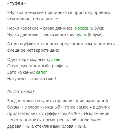
«туфли»
«Чулки» и «носки» подчиняются простому правилу:
чем короче, тем длиннее.
Носки короткие – слово длинное:
носков
(6 букв)
Чулки длинные – слово короткое:
чулок
(5 букв)
А про «туфли» и «сапоги» предлагаем вам запомнить
смешное четверостишие:
Одна пара модных
туфель
Стоит, как огромный трюфель.
Зато кожаных
сапог
Накупил я, сколько смог!
(Е. Интякова)
Заодно можно выучить правописание одинарной
буквы Н в слове «кожаный» (то же самое – в других
прилагательных с суффиксом АН/ЯН). Исключения
легко запомнить, посмотрев на обычное
окно
:
деревяННый, стекляННый, оловяННый.