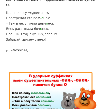
О.
Шел по лесу медвеж
о
нок,
Повстречал его волч
о
нок:
– Там в лесу толпа девч
о
нок
Весь рассыпала боч
о
нок,
Полный ягод, вкусных, спелых.
Забирай малину смело!
(Е. Интякова)