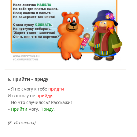
6. Прийти – приду
– Я не смогу к тебе
придти
И в школу не
прийду
.
– Но что случилось? Расскажи!
–
Прийти
могу.
Приду
.
(Е. Интякова)