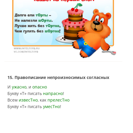
15. Правописание непроизносимых согласных
И
ужасно
, и
опасно
Букву «Т» писать
напрасно
!
Всем
извесТно
, как
прелесТно
Букву «Т» писать
умесТно
!