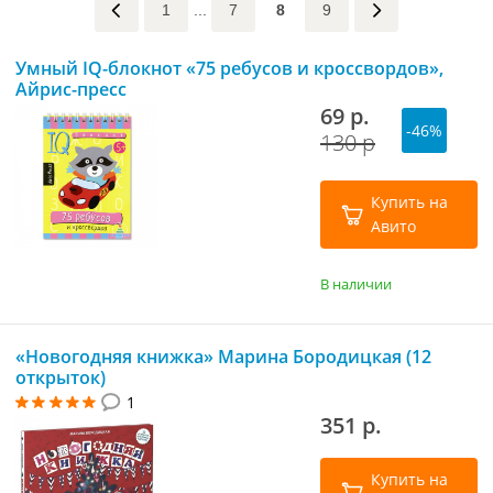
1
...
7
8
9
Умный IQ-блокнот «75 ребусов и кроссвордов»,
Айрис-пресс
69 р.
-46%
130 р
Купить на
Авито
В наличии
«Новогодняя книжка» Марина Бородицкая (12
открыток)
1
351 р.
Купить на