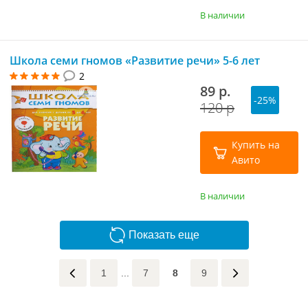
В наличии
Школа семи гномов «Развитие речи» 5-6 лет
2
89 р.
-25%
120 р
Купить на
Авито
В наличии
Показать еще
1
...
7
8
9