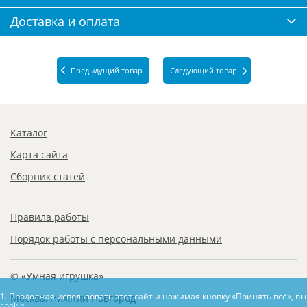
Доставка и оплата
Предыдущий товар
Следующий товар
Каталог
Карта сайта
Сборник статей
Правила работы
Порядок работы с персональными данными
© «Умная игрушка»
1. Продолжая использовать этот сайт и нажимая кнопку «Принять всё», в
Москва, Нижний Новгород
cookie.