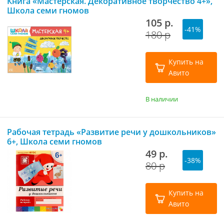
Книга «Мастерская. Декоративное творчество 4+»,
Школа семи гномов
105 р.
-41%
180 р
Купить на
Авито
В наличии
Рабочая тетрадь «Развитие речи у дошкольников»
6+, Школа семи гномов
49 р.
-38%
80 р
Купить на
Авито